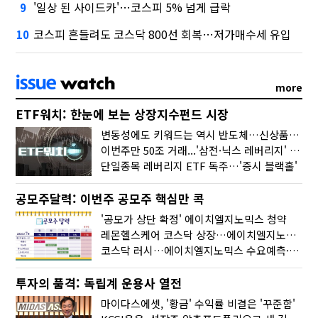
'일상 된 사이드카'…코스피 5% 넘게 급락
9
코스피 흔들려도 코스닥 800선 회복…저가매수세 유입
10
more
ETF워치: 한눈에 보는 상장지수펀드 시장
변동성에도 키워드는 역시 반도체…신상품은 우주·방산
이번주만 50조 거래...'삼전·닉스 레버리지' 수익률은 -30%
단일종목 레버리지 ETF 독주…'증시 블랙홀'
공모주달력: 이번주 공모주 핵심만 콕
'공모가 상단 확정' 에이치엘지노믹스 청약
레몬헬스케어 코스닥 상장…에이치엘지노믹스 수요예측
코스닥 러시…에이치엘지노믹스 수요예측·레메디 청약
투자의 품격: 독립계 운용사 열전
마이다스에셋, '황금' 수익률 비결은 '꾸준함'