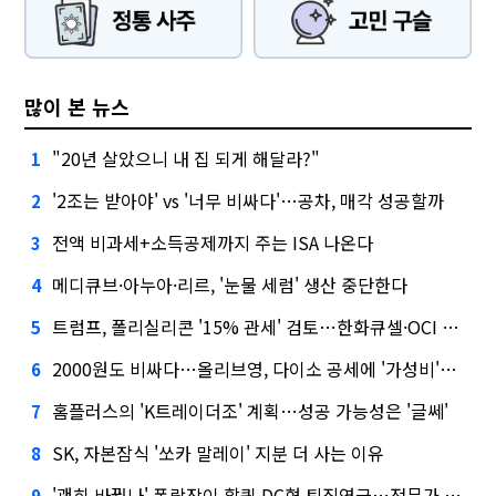
많이 본 뉴스
"20년 살았으니 내 집 되게 해달라?"
1
'2조는 받아야' vs '너무 비싸다'…공차, 매각 성공할까
2
전액 비과세+소득공제까지 주는 ISA 나온다
3
메디큐브·아누아·리르, '눈물 세럼' 생산 중단한다
4
트럼프, 폴리실리콘 '15% 관세' 검토…한화큐셀·OCI 영향은?
5
2000원도 비싸다…올리브영, 다이소 공세에 '가성비'로 맞불
6
홈플러스의 'K트레이더조' 계획…성공 가능성은 '글쎄'
7
SK, 자본잠식 '쏘카 말레이' 지분 더 사는 이유
8
'괜히 바꿨나' 폭락장이 할퀸 DC형 퇴직연금…전문가 조언은
9