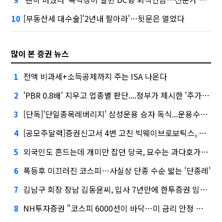
[부동산세 대수술]'2년내 팔아라'…뒷문은 열었다
10
많이 본 증권 뉴스
전액 비과세+소득공제까지 주는 ISA 나온다
1
'PBR 0.8배' 지우고 업종별 판단....정부가 제시한 '주가 누르기' 방지법
2
[단독]'단일종목레버리지' 삼성운용 승자 독식...운용수익 미래에셋의 6배
3
[공모주달력]증권신고서 4번 고친 빅웨이브로보틱스, 수요예측
4
외국인도 흔드는데 개미만 잡던 당국, 묘수는 과다호가부담금?
5
폭등후 미끄러진 코스피…사실상 단종 수순 밟는 '단종레'
6
김남구 회장 장남 김동윤씨, 입사 7년만에 한투증권 임원 승진
7
NH투자증권 "코스피 6000선이 바닥…미 금리 안정 후 추가 회복"
8