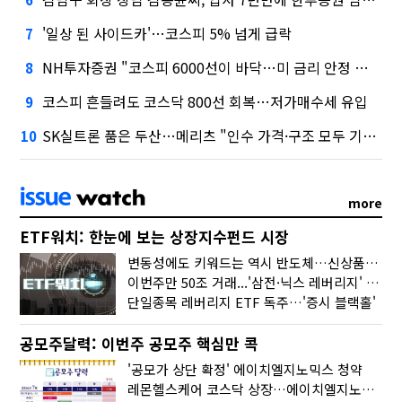
'일상 된 사이드카'…코스피 5% 넘게 급락
7
NH투자증권 "코스피 6000선이 바닥…미 금리 안정 후 추가 회복"
8
코스피 흔들려도 코스닥 800선 회복…저가매수세 유입
9
SK실트론 품은 두산…메리츠 "인수 가격·구조 모두 기대 이상"
10
more
ETF워치: 한눈에 보는 상장지수펀드 시장
변동성에도 키워드는 역시 반도체…신상품은 우주·방산
이번주만 50조 거래...'삼전·닉스 레버리지' 수익률은 -30%
단일종목 레버리지 ETF 독주…'증시 블랙홀'
공모주달력: 이번주 공모주 핵심만 콕
'공모가 상단 확정' 에이치엘지노믹스 청약
레몬헬스케어 코스닥 상장…에이치엘지노믹스 수요예측