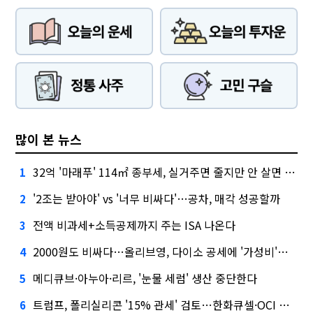
많이 본 뉴스
32억 '마래푸' 114㎡ 종부세, 실거주면 줄지만 안 살면 2.5배
1
'2조는 받아야' vs '너무 비싸다'…공차, 매각 성공할까
2
전액 비과세+소득공제까지 주는 ISA 나온다
3
2000원도 비싸다…올리브영, 다이소 공세에 '가성비'로 맞불
4
메디큐브·아누아·리르, '눈물 세럼' 생산 중단한다
5
트럼프, 폴리실리콘 '15% 관세' 검토…한화큐셀·OCI 영향은?
6