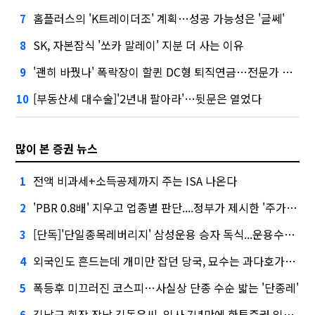
홈플러스의 'K트레이더조' 계획…성공 가능성은 '글쎄'
7
SK, 자본잠식 '쏘카 말레이' 지분 더 사는 이유
8
'괜히 바꿨나' 폭락장이 할퀸 DC형 퇴직연금…전문가 조언은
9
[부동산세 대수술]'2년내 팔아라'…뒷문은 열었다
10
많이 본 증권 뉴스
전액 비과세+소득공제까지 주는 ISA 나온다
1
'PBR 0.8배' 지우고 업종별 판단....정부가 제시한 '주가 누르기' 방지법
2
[단독]'단일종목레버리지' 삼성운용 승자 독식...운용수익 미래에셋의 6배
3
외국인도 흔드는데 개미만 잡던 당국, 묘수는 과다호가부담금?
4
폭등후 미끄러진 코스피…사실상 단종 수순 밟는 '단종레'
5
김남구 회장 장남 김동윤씨, 입사 7년만에 한투증권 임원 승진
6