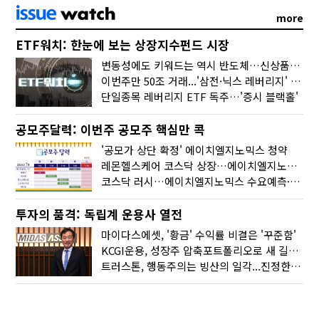
more
ETF워치: 한눈에 보는 상장지수펀드 시장
변동성에도 키워드는 역시 반도체…신상품은 우주·방산
이번주만 50조 거래...'삼전·닉스 레버리지' 수익률은 -30%
단일종목 레버리지 ETF 독주…'증시 블랙홀'
공모주달력: 이번주 공모주 핵심만 콕
'공모가 상단 확정' 에이치엘지노믹스 청약
레몬헬스케어 코스닥 상장…에이치엘지노믹스 수요예측
코스닥 러시…에이치엘지노믹스 수요예측·레메디 청약
투자의 품격: 독립계 운용사 열전
마이다스에셋, '황금' 수익률 비결은 '꾸준함'
KCGI운용, 성장주 압축포트폴리오로 새 길을 그리다
트러스톤, 행동주의는 빙산의 일각...진정한 힘은 '주식형 강자'