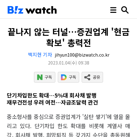
끝나지 않는 터널…증권업계 '현금
확보' 총력전
백지현 기자
jihyun100@bizwatch.co.kr
2023.01.04
(수)
09:38
단기차입한도 확대…5%대 회사채 발행
재무건전성 우려 여전…자금조달력 관건
중소형사를 중심으로 증권업계가 '실탄 쌓기'에 열을 올
리고 있다. 단기차입 한도 확대를 비롯해 계열사 매
각, 회사채 발행, 희망퇴직 등 갖가지 수단을 총동원해