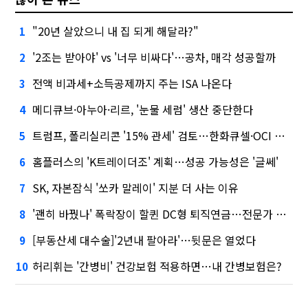
"20년 살았으니 내 집 되게 해달라?"
1
'2조는 받아야' vs '너무 비싸다'…공차, 매각 성공할까
2
전액 비과세+소득공제까지 주는 ISA 나온다
3
메디큐브·아누아·리르, '눈물 세럼' 생산 중단한다
4
트럼프, 폴리실리콘 '15% 관세' 검토…한화큐셀·OCI 영향은?
5
홈플러스의 'K트레이더조' 계획…성공 가능성은 '글쎄'
6
SK, 자본잠식 '쏘카 말레이' 지분 더 사는 이유
7
'괜히 바꿨나' 폭락장이 할퀸 DC형 퇴직연금…전문가 조언은
8
[부동산세 대수술]'2년내 팔아라'…뒷문은 열었다
9
허리휘는 '간병비' 건강보험 적용하면…내 간병보험은?
10