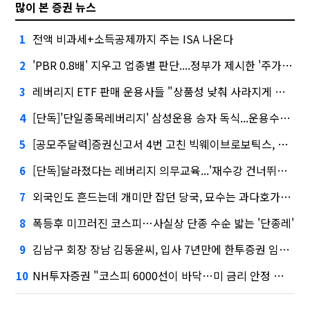
많이 본 증권 뉴스
전액 비과세+소득공제까지 주는 ISA 나온다
1
'PBR 0.8배' 지우고 업종별 판단....정부가 제시한 '주가 누르기' 방지법
2
레버리지 ETF 판매 운용사들 "상품성 낮춰 사라지게 해야"…일부 신중론도
3
[단독]'단일종목레버리지' 삼성운용 승자 독식...운용수익 미래에셋의 6배
4
[공모주달력]증권신고서 4번 고친 빅웨이브로보틱스, 수요예측
5
[단독]달라졌다는 레버리지 의무교육...'재수강 건너뛰기' 허점
6
외국인도 흔드는데 개미만 잡던 당국, 묘수는 과다호가부담금?
7
폭등후 미끄러진 코스피…사실상 단종 수순 밟는 '단종레'
8
김남구 회장 장남 김동윤씨, 입사 7년만에 한투증권 임원 승진
9
NH투자증권 "코스피 6000선이 바닥…미 금리 안정 후 추가 회복"
10