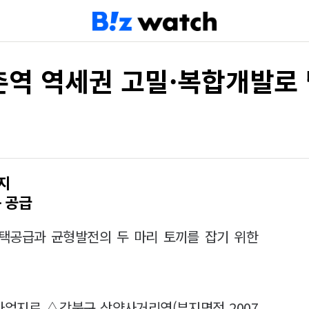
촌역 역세권 고밀·복합개발로
지
 공급
주택공급과 균형발전의 두 마리 토끼를 잡기 위한
사업지로 △강북구 삼양사거리역(부지면적 2007