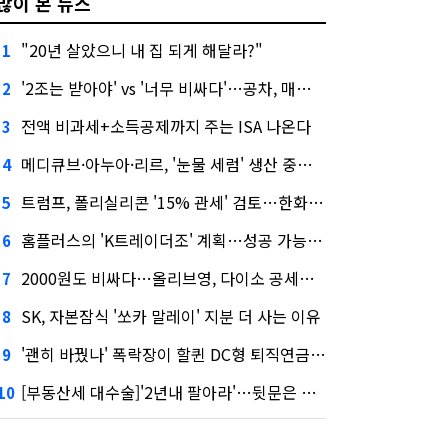
많이 본 뉴스
"20년 살았으니 내 집 되게 해달라?"
1
'2조는 받아야' vs '너무 비싸다'…공차, 매각 성공할까
2
전액 비과세+소득공제까지 주는 ISA 나온다
3
메디큐브·아누아·리르, '눈물 세럼' 생산 중단한다
4
트럼프, 폴리실리콘 '15% 관세' 검토…한화큐셀·OCI 영향은?
5
홈플러스의 'K트레이더조' 계획…성공 가능성은 '글쎄'
6
2000원도 비싸다…올리브영, 다이소 공세에 '가성비'로 맞불
7
SK, 자본잠식 '쏘카 말레이' 지분 더 사는 이유
8
'괜히 바꿨나' 폭락장이 할퀸 DC형 퇴직연금…전문가 조언은
9
[부동산세 대수술]'2년내 팔아라'…뒷문은 열었다
10