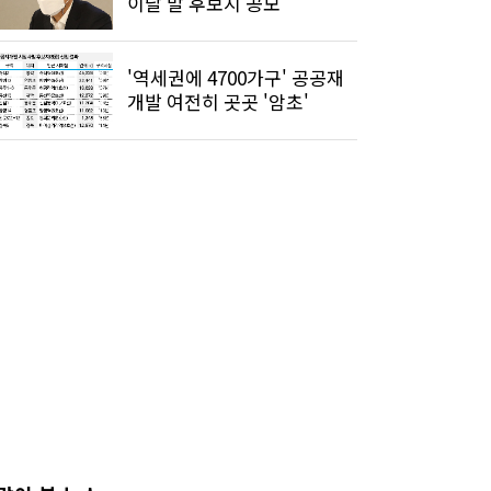
이달 말 후보지 공모
'역세권에 4700가구' 공공재
개발 여전히 곳곳 '암초'