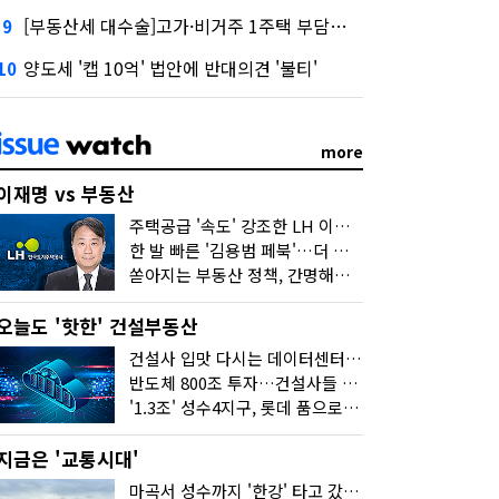
[부동산세 대수술]고가·비거주 1주택 부담…'대전족'도 불똥
9
양도세 '캡 10억' 법안에 반대의견 '불티'
10
more
이재명 vs 부동산
주택공급 '속도' 강조한 LH 이성훈 "전력질주해야"
한 발 빠른 '김용범 페북'…더 강한 부동산 규제 나오나
쏟아지는 부동산 정책, 간명해져야
오늘도 '핫한' 건설부동산
건설사 입맛 다시는 데이터센터…암초는 '주민 반대'
반도체 800조 투자…건설사들 "물 들어온다!"
'1.3조' 성수4지구, 롯데 품으로…'성수르엘 S70' 거듭
지금은 '교통시대'
마곡서 성수까지 '한강' 타고 갔습니다