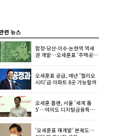
관련 뉴스
합정·당산·이수·논현역 역세
권 개발…오세훈표 '주택공
급' 가속
오세훈표 공급, 매년 '헬리오
시티'급 아파트 8곳 가능할까
오세훈 플랜, 서울 '세계 톱
5'…여의도 디지털금융특구
조성
'오세훈표 재개발' 본궤도…