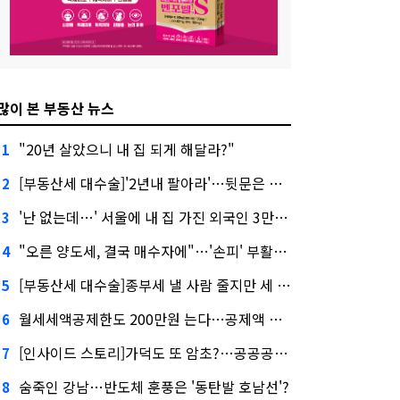
많이 본 부동산 뉴스
"20년 살았으니 내 집 되게 해달라?"
1
[부동산세 대수술]'2년내 팔아라'…뒷문은 열었다
2
'난 없는데…' 서울에 내 집 가진 외국인 3만3000명
3
"오른 양도세, 결국 매수자에"…'손피' 부활할까?
4
[부동산세 대수술]종부세 낼 사람 줄지만 세 부담 커진다
5
월세세액공제한도 200만원 는다…공제액 최대 54만원↑
6
[인사이드 스토리]가덕도 또 암초?…공공공사의 '굴레'
7
숨죽인 강남…반도체 훈풍은 '동탄발 호남선'?
8