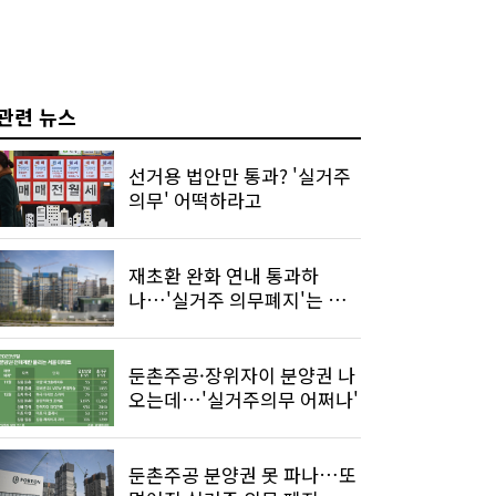
관련 뉴스
선거용 법안만 통과? '실거주
의무' 어떡하라고
재초환 완화 연내 통과하
나…'실거주 의무폐지'는 없
던일 될듯
둔촌주공·장위자이 분양권 나
오는데…'실거주의무 어쩌나'
둔촌주공 분양권 못 파나…또