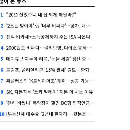
많이 본 뉴스
"20년 살았으니 내 집 되게 해달라?"
1
'2조는 받아야' vs '너무 비싸다'…공차, 매각 성공할까
2
전액 비과세+소득공제까지 주는 ISA 나온다
3
2000원도 비싸다…올리브영, 다이소 공세에 '가성비'로 맞불
4
메디큐브·아누아·리르, '눈물 세럼' 생산 중단한다
5
트럼프, 폴리실리콘 '15% 관세' 검토…한화큐셀·OCI 영향은?
6
홈플러스의 'K트레이더조' 계획…성공 가능성은 '글쎄'
7
SK, 자본잠식 '쏘카 말레이' 지분 더 사는 이유
8
'괜히 바꿨나' 폭락장이 할퀸 DC형 퇴직연금…전문가 조언은
9
[부동산세 대수술]'2년내 팔아라'…뒷문은 열었다
10