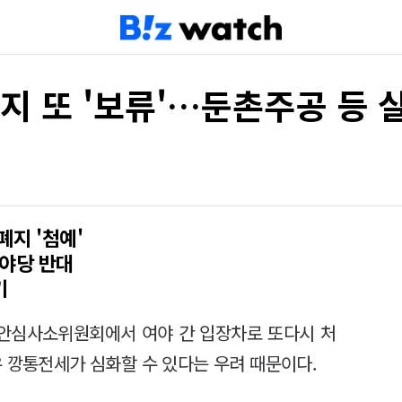
폐지 또 '보류'…둔촌주공 등
폐지 '첨예'
 야당 반대
기
안심사소위원회에서 여야 간 입장차로 또다시 처
 깡통전세가 심화할 수 있다는 우려 때문이다.