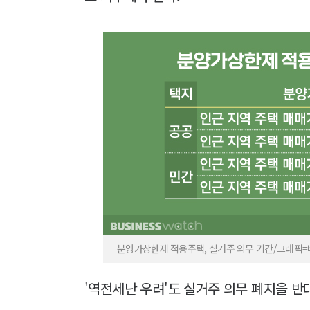
분양가상한제 적용주택, 실거주 의무 기간/그래픽
'역전세난 우려'도 실거주 의무 폐지을 반