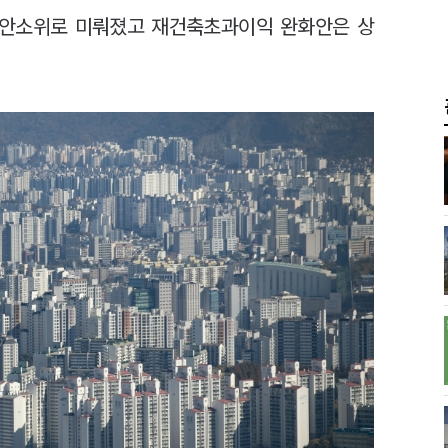
법안소위로 미뤄졌고 재건축초과이익 완화안은 상