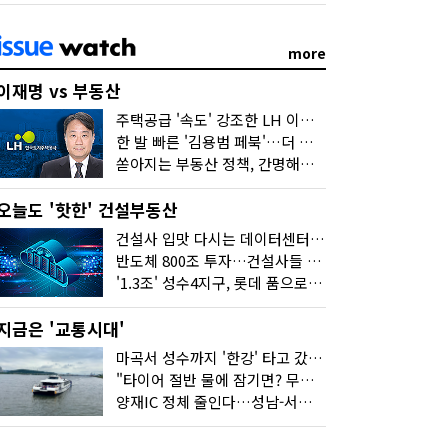
more
이재명 vs 부동산
주택공급 '속도' 강조한 LH 이성훈 "전력질주해야"
한 발 빠른 '김용범 페북'…더 강한 부동산 규제 나오나
쏟아지는 부동산 정책, 간명해져야
오늘도 '핫한' 건설부동산
건설사 입맛 다시는 데이터센터…암초는 '주민 반대'
반도체 800조 투자…건설사들 "물 들어온다!"
'1.3조' 성수4지구, 롯데 품으로…'성수르엘 S70' 거듭
지금은 '교통시대'
마곡서 성수까지 '한강' 타고 갔습니다
"타이어 절반 물에 잠기면? 무조건 탈출하세요"
양재IC 정체 줄인다…성남-서초 고속도로 2029년 착공