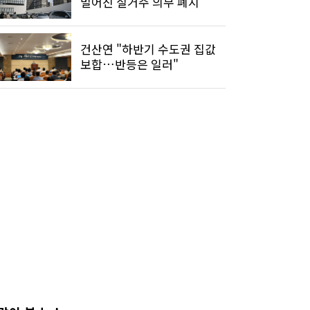
멀어진 실거주 의무 폐지
건산연 "하반기 수도권 집값
보합…반등은 일러"