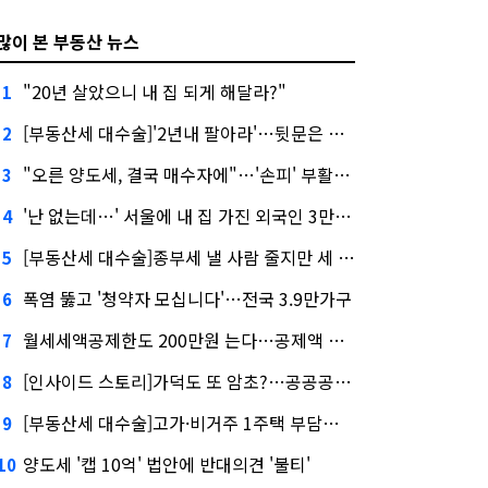
많이 본 부동산 뉴스
"20년 살았으니 내 집 되게 해달라?"
1
[부동산세 대수술]'2년내 팔아라'…뒷문은 열었다
2
"오른 양도세, 결국 매수자에"…'손피' 부활할까?
3
'난 없는데…' 서울에 내 집 가진 외국인 3만3000명
4
[부동산세 대수술]종부세 낼 사람 줄지만 세 부담 커진다
5
폭염 뚫고 '청약자 모십니다'…전국 3.9만가구
6
월세세액공제한도 200만원 는다…공제액 최대 54만원↑
7
[인사이드 스토리]가덕도 또 암초?…공공공사의 '굴레'
8
[부동산세 대수술]고가·비거주 1주택 부담…'대전족'도 불똥
9
양도세 '캡 10억' 법안에 반대의견 '불티'
10