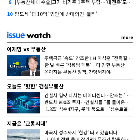
[부동산세 대수술]고가·비거주 1주택 부담…'대전족'도 불똥
9
양도세 '캡 10억' 법안에 반대의견 '불티'
10
more
이재명 vs 부동산
주택공급 '속도' 강조한 LH 이성훈 "전력질주해야"
한 발 빠른 '김용범 페북'…더 강한 부동산 규제 나오나
쏟아지는 부동산 정책, 간명해져야
오늘도 '핫한' 건설부동산
건설사 입맛 다시는 데이터센터…암초는 '주민 반대'
반도체 800조 투자…건설사들 "물 들어온다!"
'1.3조' 성수4지구, 롯데 품으로…'성수르엘 S70' 거듭
지금은 '교통시대'
마곡서 성수까지 '한강' 타고 갔습니다
"타이어 절반 물에 잠기면? 무조건 탈출하세요"