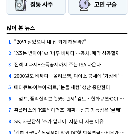
많이 본 뉴스
"20년 살았으니 내 집 되게 해달라?"
1
'2조는 받아야' vs '너무 비싸다'…공차, 매각 성공할까
2
전액 비과세+소득공제까지 주는 ISA 나온다
3
2000원도 비싸다…올리브영, 다이소 공세에 '가성비'로 맞불
4
메디큐브·아누아·리르, '눈물 세럼' 생산 중단한다
5
트럼프, 폴리실리콘 '15% 관세' 검토…한화큐셀·OCI 영향은?
6
홈플러스의 'K트레이더조' 계획…성공 가능성은 '글쎄'
7
SK, 자본잠식 '쏘카 말레이' 지분 더 사는 이유
8
'괜히 바꿨나' 폭락장이 할퀸 DC형 퇴직연금…전문가 조언은
9