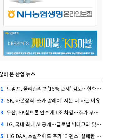
많이 본 산업 뉴스
트럼프, 폴리실리콘 '15% 관세' 검토…한화큐셀·OCI 영향은?
1
SK, 자본잠식 '쏘카 말레이' 지분 더 사는 이유
2
두산, SK실트론 인수에 1조 차입…추가 부담은?
3
LG, 국내 최대 AI 공개…글로벌 빅테크와 맞붙는다
4
LIG D&A, 호실적에도 주가 '디펜스' 실패한 이유
5