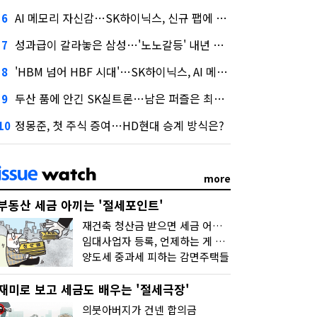
AI 메모리 자신감…SK하이닉스, 신규 팹에 54조 투자
6
성과급이 갈라놓은 삼성…'노노갈등' 내년 교섭 판 흔들까
7
'HBM 넘어 HBF 시대'…SK하이닉스, AI 메모리 표준 선점 나섰다
8
두산 품에 안긴 SK실트론…남은 퍼즐은 최태원 지분 29.4%
9
정몽준, 첫 주식 증여…HD현대 승계 방식은?
10
more
부동산 세금 아끼는 '절세포인트'
재건축 청산금 받으면 세금 어떻게 낼까
임대사업자 등록, 언제하는 게 유리할까
양도세 중과세 피하는 감면주택들
재미로 보고 세금도 배우는 '절세극장'
의붓아버지가 건넨 합의금