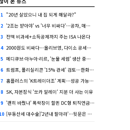
많이 본 뉴스
"20년 살았으니 내 집 되게 해달라?"
1
'2조는 받아야' vs '너무 비싸다'…공차, 매각 성공할까
2
전액 비과세+소득공제까지 주는 ISA 나온다
3
2000원도 비싸다…올리브영, 다이소 공세에 '가성비'로 맞불
4
메디큐브·아누아·리르, '눈물 세럼' 생산 중단한다
5
트럼프, 폴리실리콘 '15% 관세' 검토…한화큐셀·OCI 영향은?
6
홈플러스의 'K트레이더조' 계획…성공 가능성은 '글쎄'
7
SK, 자본잠식 '쏘카 말레이' 지분 더 사는 이유
8
'괜히 바꿨나' 폭락장이 할퀸 DC형 퇴직연금…전문가 조언은
9
[부동산세 대수술]'2년내 팔아라'…뒷문은 열었다
10