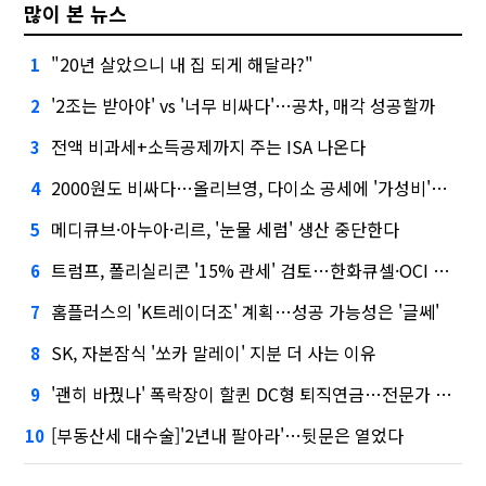
많이 본 뉴스
"20년 살았으니 내 집 되게 해달라?"
1
'2조는 받아야' vs '너무 비싸다'…공차, 매각 성공할까
2
전액 비과세+소득공제까지 주는 ISA 나온다
3
2000원도 비싸다…올리브영, 다이소 공세에 '가성비'로 맞불
4
메디큐브·아누아·리르, '눈물 세럼' 생산 중단한다
5
트럼프, 폴리실리콘 '15% 관세' 검토…한화큐셀·OCI 영향은?
6
홈플러스의 'K트레이더조' 계획…성공 가능성은 '글쎄'
7
SK, 자본잠식 '쏘카 말레이' 지분 더 사는 이유
8
'괜히 바꿨나' 폭락장이 할퀸 DC형 퇴직연금…전문가 조언은
9
[부동산세 대수술]'2년내 팔아라'…뒷문은 열었다
10