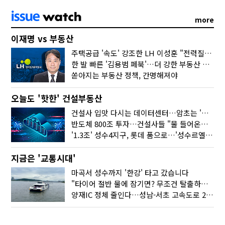
more
이재명 vs 부동산
주택공급 '속도' 강조한 LH 이성훈 "전력질주해야"
한 발 빠른 '김용범 페북'…더 강한 부동산 규제 나오나
쏟아지는 부동산 정책, 간명해져야
오늘도 '핫한' 건설부동산
건설사 입맛 다시는 데이터센터…암초는 '주민 반대'
반도체 800조 투자…건설사들 "물 들어온다!"
'1.3조' 성수4지구, 롯데 품으로…'성수르엘 S70' 거듭
지금은 '교통시대'
마곡서 성수까지 '한강' 타고 갔습니다
"타이어 절반 물에 잠기면? 무조건 탈출하세요"
양재IC 정체 줄인다…성남-서초 고속도로 2029년 착공