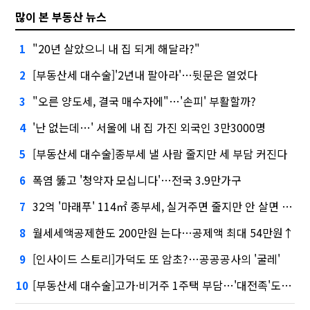
많이 본 부동산 뉴스
"20년 살았으니 내 집 되게 해달라?"
1
[부동산세 대수술]'2년내 팔아라'…뒷문은 열었다
2
"오른 양도세, 결국 매수자에"…'손피' 부활할까?
3
'난 없는데…' 서울에 내 집 가진 외국인 3만3000명
4
[부동산세 대수술]종부세 낼 사람 줄지만 세 부담 커진다
5
폭염 뚫고 '청약자 모십니다'…전국 3.9만가구
6
32억 '마래푸' 114㎡ 종부세, 실거주면 줄지만 안 살면 2.5배
7
월세세액공제한도 200만원 는다…공제액 최대 54만원↑
8
[인사이드 스토리]가덕도 또 암초?…공공공사의 '굴레'
9
[부동산세 대수술]고가·비거주 1주택 부담…'대전족'도 불똥
10