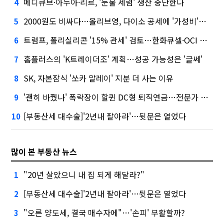
메디큐브·아누아·리르, '눈물 세럼' 생산 중단한다
4
2000원도 비싸다…올리브영, 다이소 공세에 '가성비'로 맞불
5
트럼프, 폴리실리콘 '15% 관세' 검토…한화큐셀·OCI 영향은?
6
홈플러스의 'K트레이더조' 계획…성공 가능성은 '글쎄'
7
SK, 자본잠식 '쏘카 말레이' 지분 더 사는 이유
8
'괜히 바꿨나' 폭락장이 할퀸 DC형 퇴직연금…전문가 조언은
9
[부동산세 대수술]'2년내 팔아라'…뒷문은 열었다
10
많이 본 부동산 뉴스
"20년 살았으니 내 집 되게 해달라?"
1
[부동산세 대수술]'2년내 팔아라'…뒷문은 열었다
2
"오른 양도세, 결국 매수자에"…'손피' 부활할까?
3