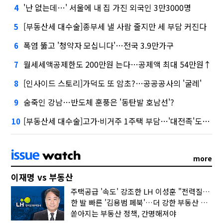
'난 없는데…' 서울에 내 집 가진 외국인 3만3000명
4
[부동산세 대수술]종부세 낼 사람 줄지만 세 부담 커진다
5
폭염 뚫고 '청약자 모십니다'…전국 3.9만가구
6
월세세액공제한도 200만원 는다…공제액 최대 54만원↑
7
[인사이드 스토리]가덕도 또 암초?…공공공사의 '굴레'
8
숨죽인 강남…반도체 훈풍은 '동탄발 호남선'?
9
[부동산세 대수술]고가·비거주 1주택 부담…'대전족'도 불똥
10
more
이재명 vs 부동산
주택공급 '속도' 강조한 LH 이성훈 "전력질주해야"
한 발 빠른 '김용범 페북'…더 강한 부동산 규제 나오나
쏟아지는 부동산 정책, 간명해져야