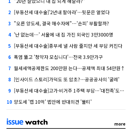
"20년 살았으니 내 집 되게 해달라?"
1
[부동산세 대수술]'2년내 팔아라'…뒷문은 열었다
2
"오른 양도세, 결국 매수자에"…'손피' 부활할까?
3
'난 없는데…' 서울에 내 집 가진 외국인 3만3000명
4
[부동산세 대수술]종부세 낼 사람 줄지만 세 부담 커진다
5
폭염 뚫고 '청약자 모십니다'…전국 3.9만가구
6
월세세액공제한도 200만원 는다…공제액 최대 54만원↑
7
[인사이드 스토리]가덕도 또 암초?…공공공사의 '굴레'
8
[부동산세 대수술]고가·비거주 1주택 부담…'대전족'도 불똥
9
양도세 '캡 10억' 법안에 반대의견 '불티'
10
more