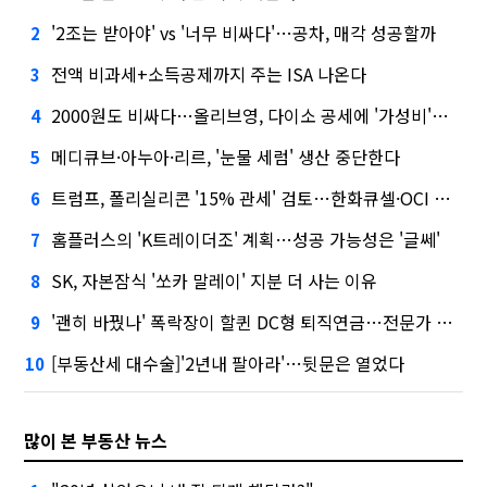
'2조는 받아야' vs '너무 비싸다'…공차, 매각 성공할까
2
전액 비과세+소득공제까지 주는 ISA 나온다
3
2000원도 비싸다…올리브영, 다이소 공세에 '가성비'로 맞불
4
메디큐브·아누아·리르, '눈물 세럼' 생산 중단한다
5
트럼프, 폴리실리콘 '15% 관세' 검토…한화큐셀·OCI 영향은?
6
홈플러스의 'K트레이더조' 계획…성공 가능성은 '글쎄'
7
SK, 자본잠식 '쏘카 말레이' 지분 더 사는 이유
8
'괜히 바꿨나' 폭락장이 할퀸 DC형 퇴직연금…전문가 조언은
9
[부동산세 대수술]'2년내 팔아라'…뒷문은 열었다
10
많이 본 부동산 뉴스