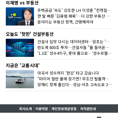
이재명 vs 부동산
주택공급 '속도' 강조한 LH 이성훈 "전력질주해야"
한 발 빠른 '김용범 페북'…더 강한 부동산 규제 나오나
쏟아지는 부동산 정책, 간명해져야
오늘도 '핫한' 건설부동산
건설사 입맛 다시는 데이터센터…암초는 '주민 반대'
반도체 800조 투자…건설사들 "물 들어온다!"
'1.3조' 성수4지구, 롯데 품으로…'성수르엘 S70' 거듭
지금은 '교통시대'
마곡서 성수까지 '한강' 타고 갔습니다
"타이어 절반 물에 잠기면? 무조건 탈출하세요"
양재IC 정체 줄인다…성남-서초 고속도로 2029년 착공
회사소개
이용약관
개인정보취급방침
저작권안내