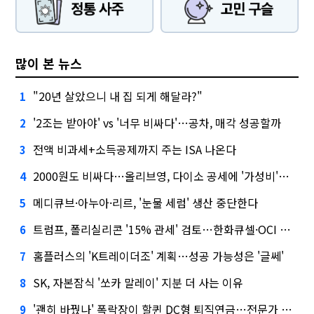
많이 본 뉴스
"20년 살았으니 내 집 되게 해달라?"
1
'2조는 받아야' vs '너무 비싸다'…공차, 매각 성공할까
2
전액 비과세+소득공제까지 주는 ISA 나온다
3
2000원도 비싸다…올리브영, 다이소 공세에 '가성비'로 맞불
4
메디큐브·아누아·리르, '눈물 세럼' 생산 중단한다
5
트럼프, 폴리실리콘 '15% 관세' 검토…한화큐셀·OCI 영향은?
6
홈플러스의 'K트레이더조' 계획…성공 가능성은 '글쎄'
7
SK, 자본잠식 '쏘카 말레이' 지분 더 사는 이유
8
'괜히 바꿨나' 폭락장이 할퀸 DC형 퇴직연금…전문가 조언은
9