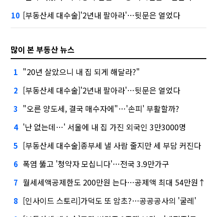
[부동산세 대수술]'2년내 팔아라'…뒷문은 열었다
10
많이 본 부동산 뉴스
"20년 살았으니 내 집 되게 해달라?"
1
[부동산세 대수술]'2년내 팔아라'…뒷문은 열었다
2
"오른 양도세, 결국 매수자에"…'손피' 부활할까?
3
'난 없는데…' 서울에 내 집 가진 외국인 3만3000명
4
[부동산세 대수술]종부세 낼 사람 줄지만 세 부담 커진다
5
폭염 뚫고 '청약자 모십니다'…전국 3.9만가구
6
월세세액공제한도 200만원 는다…공제액 최대 54만원↑
7
[인사이드 스토리]가덕도 또 암초?…공공공사의 '굴레'
8