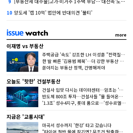
[부동산세 대수술]고가·비거주 1주택 부담…'대전족'도 불똥
9
양도세 '캡 10억' 법안에 반대의견 '불티'
10
more
이재명 vs 부동산
주택공급 '속도' 강조한 LH 이성훈 "전력질주해야"
한 발 빠른 '김용범 페북'…더 강한 부동산 규제 나오나
쏟아지는 부동산 정책, 간명해져야
오늘도 '핫한' 건설부동산
건설사 입맛 다시는 데이터센터…암초는 '주민 반대'
반도체 800조 투자…건설사들 "물 들어온다!"
'1.3조' 성수4지구, 롯데 품으로…'성수르엘 S70' 거듭
지금은 '교통시대'
마곡서 성수까지 '한강' 타고 갔습니다
"타이어 절반 물에 잠기면? 무조건 탈출하세요"