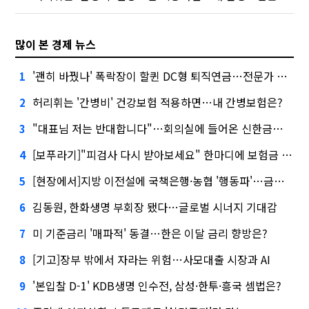
많이 본 경제 뉴스
'괜히 바꿨나' 폭락장이 할퀸 DC형 퇴직연금…전문가 조언은
1
허리휘는 '간병비' 건강보험 적용하면…내 간병보험은?
2
"대표님 저는 반대합니다"…회의실에 들어온 신한금융 AI
3
[보푸라기]"피검사 다시 받아보세요" 한마디에 보험금 못 받을 뻔?
4
[현장에서]지방 이전설에 국책은행·농협 '행동파'…금감원 '신중모드'
5
김동원, 한화생명 부회장 됐다…글로벌 시너지 기대감
6
미 기준금리 '매파적' 동결…한은 이달 금리 향방은?
7
[기고]장부 밖에서 자라는 위험…사모대출 시장과 AI
8
'본입찰 D-1' KDB생명 인수전, 삼성·한투·흥국 셈법은?
9