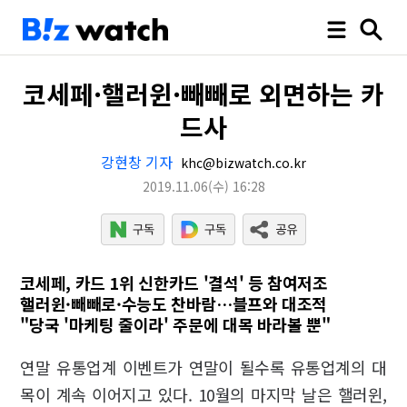
코세페·핼러윈·빼빼로 외면하는 카
드사
강현창 기자
khc@bizwatch.co.kr
2019.11.06
(수)
16:28
코세페, 카드 1위 신한카드 '결석' 등 참여저조
핼러윈·빼빼로·수능도 찬바람…블프와 대조적
"당국 '마케팅 줄이라' 주문에 대목 바라볼 뿐"
연말 유통업계 이벤트가 연말이 될수록 유통업계의 대
목이 계속 이어지고 있다. 10월의 마지막 날은 핼러윈,