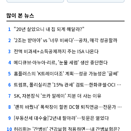
많이 본 뉴스
"20년 살았으니 내 집 되게 해달라?"
1
'2조는 받아야' vs '너무 비싸다'…공차, 매각 성공할까
2
전액 비과세+소득공제까지 주는 ISA 나온다
3
메디큐브·아누아·리르, '눈물 세럼' 생산 중단한다
4
홈플러스의 'K트레이더조' 계획…성공 가능성은 '글쎄'
5
트럼프, 폴리실리콘 '15% 관세' 검토…한화큐셀·OCI 영향은?
6
SK, 자본잠식 '쏘카 말레이' 지분 더 사는 이유
7
'괜히 바꿨나' 폭락장이 할퀸 DC형 퇴직연금…전문가 조언은
8
[부동산세 대수술]'2년내 팔아라'…뒷문은 열었다
9
허리휘는 '간병비' 건강보험 적용하면…내 간병보험은?
10