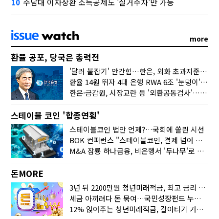
주담대 이자상환 소득공제도 '실거주자'만 가능
10
more
환율 공포, 당국은 총력전
'달러 붙잡기' 안간힘…한은, 외화 초과지준에 이자 6개월 더
환율 14원 뛰자 4대 은행 RWA 6조 '눈덩이'…2배 뛴 2분기는?
한은·금감원, 시장교란 등 '외환공동검사'…환율 급등 전방위 대응
스테이블 코인 '합종연횡'
스테이블코인 법안 언제?…국회에 쏠린 시선
BOK 컨퍼런스 "스테이블코인, 결제 넘어 보험 대출 등 금융 연결 도구"
M&A 잠룡 하나금융, 비은행서 '두나무'로 눈돌린 이유는
돈MORE
3년 뒤 2200만원 청년미래적금, 최고 금리 받으려면?
세금 아끼려다 돈 묶여…국민성장펀드 누가 가입하면 좋을까
12% 얹어주는 청년미래적금, 갈아타기 거절 될수 있어요