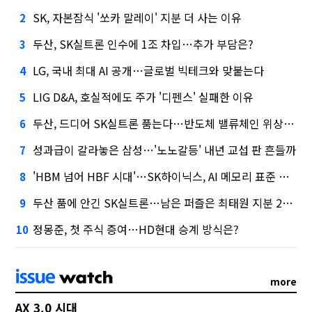
SK, 자본잠식 '쏘카 말레이' 지분 더 사는 이유
2
두산, SK실트론 인수에 1조 차입…추가 부담은?
3
LG, 국내 최대 AI 공개…글로벌 빅테크와 맞붙는다
4
LIG D&A, 호실적에도 주가 '디펜스' 실패한 이유
5
두산, 드디어 SK실트론 품는다…반도체 밸류체인 위상 강화
6
성과급이 갈라놓은 삼성…'노노갈등' 내년 교섭 판 흔들까
7
'HBM 넘어 HBF 시대'…SK하이닉스, AI 메모리 표준 선점 나섰다
8
두산 품에 안긴 SK실트론…남은 퍼즐은 최태원 지분 29.4%
9
정몽준, 첫 주식 증여…HD현대 승계 방식은?
10
more
AX 3.0 시대