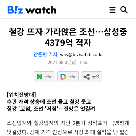
철강 뜨자 가라앉은 조선…삼성중
4379억 적자
안준형 기자
why@bizwatch.co.kr
2021.08.02
(월)
16:55
[워치전망대]
후판 가격 상승에 조선 울고 철강 웃고
철강 '고점, 조선 '저점'…전망은 엇갈려
조선업계와 철강업계의 지난 2분기 성적표가 극명하게
엇갈렸다. 강재 가격 인상으로 사상 최대 실적을 낸 철강