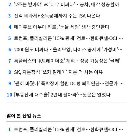
'2조는 받아야' vs '너무 비싸다'…공차, 매각 성공할까
2
전액 비과세+소득공제까지 주는 ISA 나온다
3
메디큐브·아누아·리르, '눈물 세럼' 생산 중단한다
4
트럼프, 폴리실리콘 '15% 관세' 검토…한화큐셀·OCI 영향은?
5
2000원도 비싸다…올리브영, 다이소 공세에 '가성비'로 맞불
6
홈플러스의 'K트레이더조' 계획…성공 가능성은 '글쎄'
7
SK, 자본잠식 '쏘카 말레이' 지분 더 사는 이유
8
'괜히 바꿨나' 폭락장이 할퀸 DC형 퇴직연금…전문가 조언은
9
[부동산세 대수술]'2년내 팔아라'…뒷문은 열었다
10
많이 본 산업 뉴스
트럼프, 폴리실리콘 '15% 관세' 검토…한화큐셀·OCI 영향은?
1