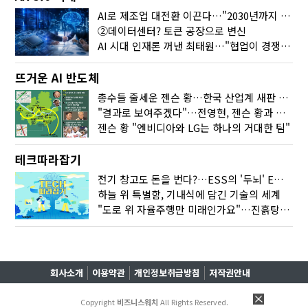
AI로 제조업 대전환 이끈다…"2030년까지 민관합동 20조 투자"
②데이터센터? 토큰 공장으로 변신
AI 시대 인재론 꺼낸 최태원…"협업이 경쟁력"
뜨거운 AI 반도체
총수들 줄세운 젠슨 황…한국 산업계 새판 짰다
"결과로 보여주겠다"…전영현, 젠슨 황과 HBM5 논의
젠슨 황 "엔비디아와 LG는 하나의 거대한 팀"
테크따라잡기
전기 창고도 돈을 번다?…ESS의 '두뇌' EMO가 뭐길래
하늘 위 특별함, 기내식에 담긴 기술의 세계
"도로 위 자율주행만 미래인가요"…진흙탕서 길 내는 HD현대 AI 기술
회사소개
이용약관
개인정보취급방침
저작권안내
Copyright
비즈니스워치
All Rights Reserved.