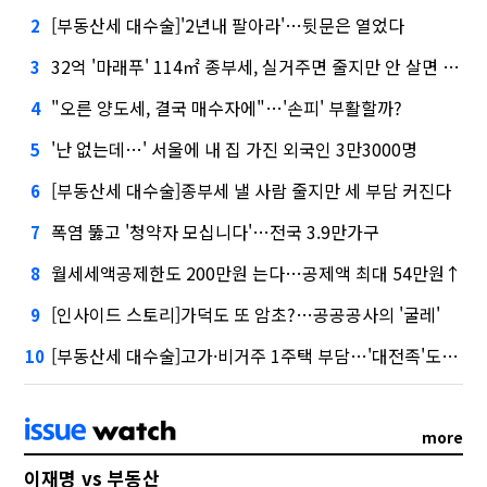
[부동산세 대수술]'2년내 팔아라'…뒷문은 열었다
2
32억 '마래푸' 114㎡ 종부세, 실거주면 줄지만 안 살면 2.5배
3
"오른 양도세, 결국 매수자에"…'손피' 부활할까?
4
'난 없는데…' 서울에 내 집 가진 외국인 3만3000명
5
[부동산세 대수술]종부세 낼 사람 줄지만 세 부담 커진다
6
폭염 뚫고 '청약자 모십니다'…전국 3.9만가구
7
월세세액공제한도 200만원 는다…공제액 최대 54만원↑
8
[인사이드 스토리]가덕도 또 암초?…공공공사의 '굴레'
9
[부동산세 대수술]고가·비거주 1주택 부담…'대전족'도 불똥
10
more
이재명 vs 부동산