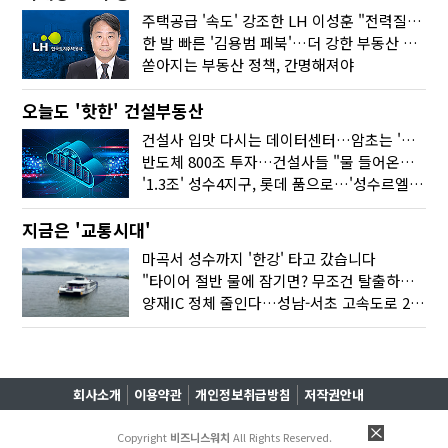
주택공급 '속도' 강조한 LH 이성훈 "전력질주해야"
한 발 빠른 '김용범 페북'…더 강한 부동산 규제 나오나
쏟아지는 부동산 정책, 간명해져야
오늘도 '핫한' 건설부동산
건설사 입맛 다시는 데이터센터…암초는 '주민 반대'
반도체 800조 투자…건설사들 "물 들어온다!"
'1.3조' 성수4지구, 롯데 품으로…'성수르엘 S70' 거듭
지금은 '교통시대'
마곡서 성수까지 '한강' 타고 갔습니다
"타이어 절반 물에 잠기면? 무조건 탈출하세요"
양재IC 정체 줄인다…성남-서초 고속도로 2029년 착공
회사소개
이용약관
개인정보취급방침
저작권안내
Copyright
비즈니스워치
All Rights Reserved.