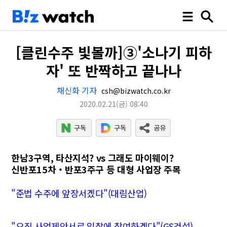
[클린수주 빛볼까]③'소나기 피하
자' 또 반짝하고 끝나나
채신화 기자
csh@bizwatch.co.kr
2020.02.21
(금)
08:40
한남3구역, 타산지석? vs 그래도 마이웨이?
신반포15차‧반포3주구 등 대형 사업장 주목
"준법 수주에 앞장서겠다"(대림산업)
"오직 사업제안서로 입찰에 참여하겠다"(GS건설)