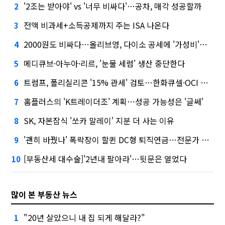
'2조는 받아야' vs '너무 비싸다'…공차, 매각 성공할까
2
전액 비과세+소득공제까지 주는 ISA 나온다
3
2000원도 비싸다…올리브영, 다이소 공세에 '가성비'로 맞불
4
메디큐브·아누아·리르, '눈물 세럼' 생산 중단한다
5
트럼프, 폴리실리콘 '15% 관세' 검토…한화큐셀·OCI 영향은?
6
홈플러스의 'K트레이더조' 계획…성공 가능성은 '글쎄'
7
SK, 자본잠식 '쏘카 말레이' 지분 더 사는 이유
8
'괜히 바꿨나' 폭락장이 할퀸 DC형 퇴직연금…전문가 조언은
9
[부동산세 대수술]'2년내 팔아라'…뒷문은 열었다
10
많이 본 부동산 뉴스
"20년 살았으니 내 집 되게 해달라?"
1