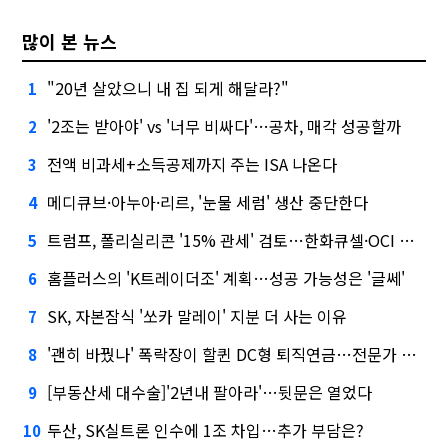
많이 본 뉴스
"20년 살았으니 내 집 되게 해달라?"
1
'2조는 받아야' vs '너무 비싸다'…공차, 매각 성공할까
2
전액 비과세+소득공제까지 주는 ISA 나온다
3
메디큐브·아누아·리르, '눈물 세럼' 생산 중단한다
4
트럼프, 폴리실리콘 '15% 관세' 검토…한화큐셀·OCI 영향은?
5
홈플러스의 'K트레이더조' 계획…성공 가능성은 '글쎄'
6
SK, 자본잠식 '쏘카 말레이' 지분 더 사는 이유
7
'괜히 바꿨나' 폭락장이 할퀸 DC형 퇴직연금…전문가 조언은
8
[부동산세 대수술]'2년내 팔아라'…뒷문은 열었다
9
두산, SK실트론 인수에 1조 차입…추가 부담은?
10