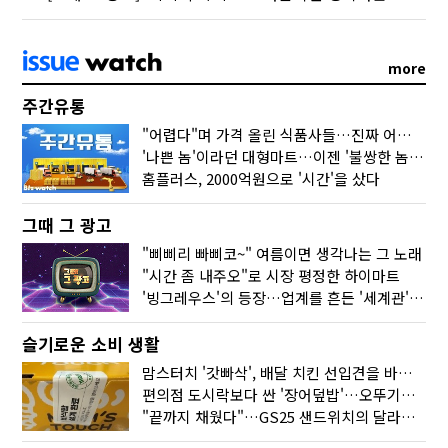
more
주간유통
"어렵다"며 가격 올린 식품사들…진짜 어려운 거 맞아?
'나쁜 놈'이라던 대형마트…이젠 '불쌍한 놈' 됐다
홈플러스, 2000억원으로 '시간'을 샀다
그때 그 광고
"삐삐리 빠삐코~" 여름이면 생각나는 그 노래
"시간 좀 내주오"로 시장 평정한 하이마트
'빙그레우스'의 등장…업계를 흔든 '세계관' 마케팅
슬기로운 소비 생활
맘스터치 '갓빠삭', 배달 치킨 선입견을 바꿨다
편의점 도시락보다 싼 '장어덮밥'…오뚜기가 해냈다
"끝까지 채웠다"…GS25 샌드위치의 달라진 '속'사정