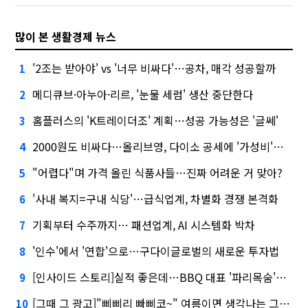
많이 본 생활경제 뉴스
'2조는 받아야' vs '너무 비싸다'…공차, 매각 성공할까
1
메디큐브·아누아·리르, '눈물 세럼' 생산 중단한다
2
홈플러스의 'K트레이더조' 계획…성공 가능성은 '글쎄'
3
2000원도 비싸다…올리브영, 다이소 공세에 '가성비'로 맞불
4
"어렵다"며 가격 올린 식품사들…진짜 어려운 거 맞아?
5
'사내 복지=구내 식당'…급식업계, 차별화 경쟁 본격화
6
기획부터 수주까지… 패션업계, AI 시스템화 박차
7
'인수'에서 '연합'으로…구다이글로벌의 새로운 투자법
8
[인사이드 스토리]실적 좋은데…BBQ 대표 '파리목숨'된 이유
9
[그때 그 광고]"삐삐리 빠삐코~" 여름이면 생각나는 그 노래
10