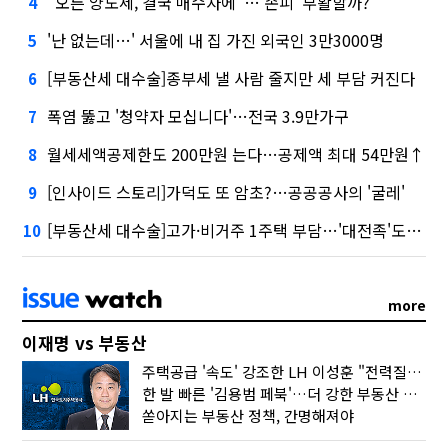
"오른 양도세, 결국 매수자에"…'손피' 부활할까?
4
'난 없는데…' 서울에 내 집 가진 외국인 3만3000명
5
[부동산세 대수술]종부세 낼 사람 줄지만 세 부담 커진다
6
폭염 뚫고 '청약자 모십니다'…전국 3.9만가구
7
월세세액공제한도 200만원 는다…공제액 최대 54만원↑
8
[인사이드 스토리]가덕도 또 암초?…공공공사의 '굴레'
9
[부동산세 대수술]고가·비거주 1주택 부담…'대전족'도 불똥
10
more
이재명 vs 부동산
주택공급 '속도' 강조한 LH 이성훈 "전력질주해야"
한 발 빠른 '김용범 페북'…더 강한 부동산 규제 나오나
쏟아지는 부동산 정책, 간명해져야