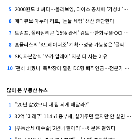
2000원도 비싸다…올리브영, 다이소 공세에 '가성비'로 맞불
5
메디큐브·아누아·리르, '눈물 세럼' 생산 중단한다
6
트럼프, 폴리실리콘 '15% 관세' 검토…한화큐셀·OCI 영향은?
7
홈플러스의 'K트레이더조' 계획…성공 가능성은 '글쎄'
8
SK, 자본잠식 '쏘카 말레이' 지분 더 사는 이유
9
'괜히 바꿨나' 폭락장이 할퀸 DC형 퇴직연금…전문가 조언은
10
많이 본 부동산 뉴스
"20년 살았으니 내 집 되게 해달라?"
1
32억 '마래푸' 114㎡ 종부세, 실거주면 줄지만 안 살면 2.5배
2
[부동산세 대수술]'2년내 팔아라'…뒷문은 열었다
3