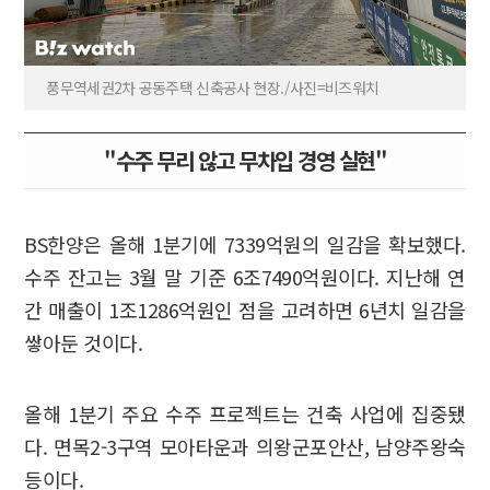
풍무역세권2차 공동주택 신축공사 현장./사진=비즈워치
"수주 무리 않고 무차입 경영 실현"
BS한양은 올해 1분기에 7339억원의 일감을 확보했다.
수주 잔고는 3월 말 기준 6조7490억원이다. 지난해 연
간 매출이 1조1286억원인 점을 고려하면 6년치 일감을
쌓아둔 것이다.
올해 1분기 주요 수주 프로젝트는 건축 사업에 집중됐
다. 면목2-3구역 모아타운과 의왕군포안산, 남양주왕숙
등이다.