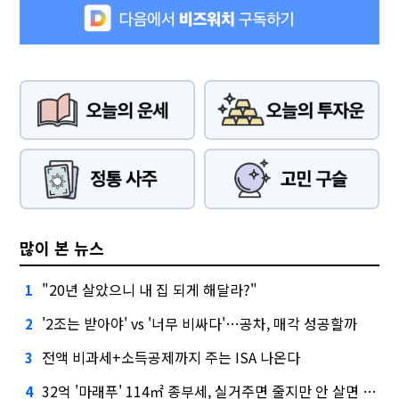
많이 본 뉴스
"20년 살았으니 내 집 되게 해달라?"
1
'2조는 받아야' vs '너무 비싸다'…공차, 매각 성공할까
2
전액 비과세+소득공제까지 주는 ISA 나온다
3
32억 '마래푸' 114㎡ 종부세, 실거주면 줄지만 안 살면 2.5배
4