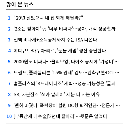
많이 본 뉴스
"20년 살았으니 내 집 되게 해달라?"
1
'2조는 받아야' vs '너무 비싸다'…공차, 매각 성공할까
2
전액 비과세+소득공제까지 주는 ISA 나온다
3
메디큐브·아누아·리르, '눈물 세럼' 생산 중단한다
4
2000원도 비싸다…올리브영, 다이소 공세에 '가성비'로 맞불
5
트럼프, 폴리실리콘 '15% 관세' 검토…한화큐셀·OCI 영향은?
6
홈플러스의 'K트레이더조' 계획…성공 가능성은 '글쎄'
7
SK, 자본잠식 '쏘카 말레이' 지분 더 사는 이유
8
'괜히 바꿨나' 폭락장이 할퀸 DC형 퇴직연금…전문가 조언은
9
[부동산세 대수술]'2년내 팔아라'…뒷문은 열었다
10