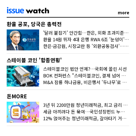
more
환율 공포, 당국은 총력전
'달러 붙잡기' 안간힘…한은, 외화 초과지준에 이자 6개월 더
환율 14원 뛰자 4대 은행 RWA 6조 '눈덩이'…2배 뛴 2분기는?
한은·금감원, 시장교란 등 '외환공동검사'…환율 급등 전방위 대응
스테이블 코인 '합종연횡'
스테이블코인 법안 언제?…국회에 쏠린 시선
BOK 컨퍼런스 "스테이블코인, 결제 넘어 보험 대출 등 금융 연결 도구"
M&A 잠룡 하나금융, 비은행서 '두나무'로 눈돌린 이유는
돈MORE
3년 뒤 2200만원 청년미래적금, 최고 금리 받으려면?
세금 아끼려다 돈 묶여…국민성장펀드 누가 가입하면 좋을까
12% 얹어주는 청년미래적금, 갈아타기 거절 될수 있어요