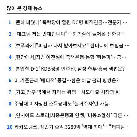
많이 본 경제 뉴스
'괜히 바꿨나' 폭락장이 할퀸 DC형 퇴직연금…전문가 조언은
1
"대표님 저는 반대합니다"…회의실에 들어온 신한금융 AI
2
[보푸라기]"피검사 다시 받아보세요" 한마디에 보험금 못 받을 뻔?
3
[현장에서]지방 이전설에 국책은행·농협 '행동파'…금감원 '신중모드'
4
'본입찰 D-1' KDB생명 인수전, 삼성·한투·흥국 셈법은?
5
미 기준금리 '매파적' 동결…한은 이달 금리 향방은?
6
[기고]장부 밖에서 자라는 위험…사모대출 시장과 AI
7
주담대 이자상환 소득공제도 '실거주자'만 가능
8
[인사이드 스토리]시중은행과 인뱅, '비용효율성' 다른 잣대 왜?
9
카카오뱅크, 상반기 순익 3280억 '역대 최대'…"캐피탈, 자산 1조원 이상"
10