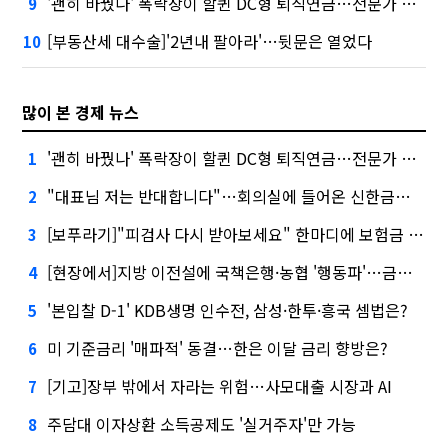
'괜히 바꿨나' 폭락장이 할퀸 DC형 퇴직연금…전문가 조언은
9
[부동산세 대수술]'2년내 팔아라'…뒷문은 열었다
10
많이 본 경제 뉴스
'괜히 바꿨나' 폭락장이 할퀸 DC형 퇴직연금…전문가 조언은
1
"대표님 저는 반대합니다"…회의실에 들어온 신한금융 AI
2
[보푸라기]"피검사 다시 받아보세요" 한마디에 보험금 못 받을 뻔?
3
[현장에서]지방 이전설에 국책은행·농협 '행동파'…금감원 '신중모드'
4
'본입찰 D-1' KDB생명 인수전, 삼성·한투·흥국 셈법은?
5
미 기준금리 '매파적' 동결…한은 이달 금리 향방은?
6
[기고]장부 밖에서 자라는 위험…사모대출 시장과 AI
7
주담대 이자상환 소득공제도 '실거주자'만 가능
8