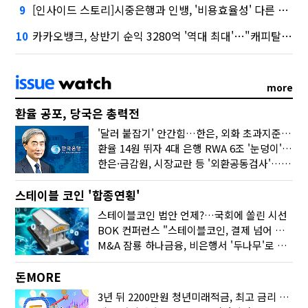
[인사이드 스토리]시중은행과 인뱅, '비용효율성' 다른 잣대 왜?
9
카카오뱅크, 상반기 순익 3280억 '역대 최대'…"캐피탈, 자산 1조원 이상"
10
more
환율 공포, 당국은 총력전
'달러 붙잡기' 안간힘…한은, 외화 초과지준에 이자 6개월 더
환율 14원 뛰자 4대 은행 RWA 6조 '눈덩이'…2배 뛴 2분기는?
한은·금감원, 시장교란 등 '외환공동검사'…환율 급등 전방위 대응
스테이블 코인 '합종연횡'
스테이블코인 법안 언제?…국회에 쏠린 시선
BOK 컨퍼런스 "스테이블코인, 결제 넘어 보험 대출 등 금융 연결 도구"
M&A 잠룡 하나금융, 비은행서 '두나무'로 눈돌린 이유는
돈MORE
3년 뒤 2200만원 청년미래적금, 최고 금리 받으려면?