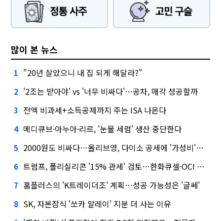
많이 본 뉴스
"20년 살았으니 내 집 되게 해달라?"
1
'2조는 받아야' vs '너무 비싸다'…공차, 매각 성공할까
2
전액 비과세+소득공제까지 주는 ISA 나온다
3
메디큐브·아누아·리르, '눈물 세럼' 생산 중단한다
4
2000원도 비싸다…올리브영, 다이소 공세에 '가성비'로 맞불
5
트럼프, 폴리실리콘 '15% 관세' 검토…한화큐셀·OCI 영향은?
6
홈플러스의 'K트레이더조' 계획…성공 가능성은 '글쎄'
7
SK, 자본잠식 '쏘카 말레이' 지분 더 사는 이유
8