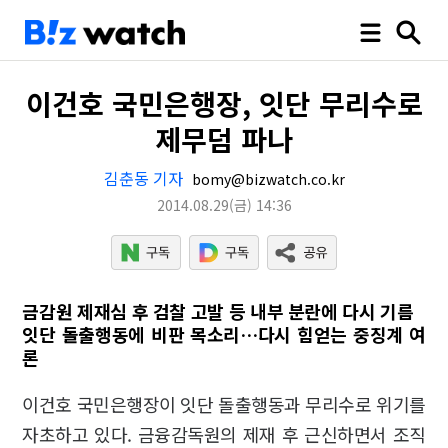
이건호 국민은행장, 잇단 무리수로
제무덤 파나
김춘동 기자
bomy@bizwatch.co.kr
2014.08.29
(금)
14:36
금감원 제재심 후 검찰 고발 등 내부 분란에 다시 기름
잇단 돌출행동에 비판 목소리…다시 힘얻는 중징계 여
론
이건호 국민은행장이 잇단 돌출행동과 무리수로 위기를
자초하고 있다. 금융감독원의 제재 후 근신하면서 조직