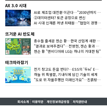
AX 3.0 시대
AI로 제조업 대전환 이끈다…"2030년까지 민관합동 20조 투자"
②데이터센터? 토큰 공장으로 변신
AI 시대 인재론 꺼낸 최태원…"협업이 경쟁력"
뜨거운 AI 반도체
총수들 줄세운 젠슨 황…한국 산업계 새판 짰다
"결과로 보여주겠다"…전영현, 젠슨 황과 HBM5 논의
젠슨 황 "엔비디아와 LG는 하나의 거대한 팀"
테크따라잡기
전기 창고도 돈을 번다?…ESS의 '두뇌' EMO가 뭐길래
하늘 위 특별함, 기내식에 담긴 기술의 세계
"도로 위 자율주행만 미래인가요"…진흙탕서 길 내는 HD현대 AI 기술
회사소개
이용약관
개인정보취급방침
저작권안내