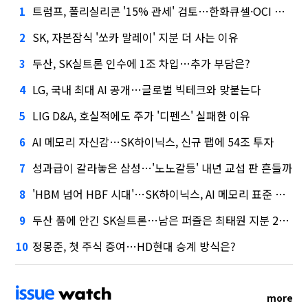
트럼프, 폴리실리콘 '15% 관세' 검토…한화큐셀·OCI 영향은?
1
SK, 자본잠식 '쏘카 말레이' 지분 더 사는 이유
2
두산, SK실트론 인수에 1조 차입…추가 부담은?
3
LG, 국내 최대 AI 공개…글로벌 빅테크와 맞붙는다
4
LIG D&A, 호실적에도 주가 '디펜스' 실패한 이유
5
AI 메모리 자신감…SK하이닉스, 신규 팹에 54조 투자
6
성과급이 갈라놓은 삼성…'노노갈등' 내년 교섭 판 흔들까
7
'HBM 넘어 HBF 시대'…SK하이닉스, AI 메모리 표준 선점 나섰다
8
두산 품에 안긴 SK실트론…남은 퍼즐은 최태원 지분 29.4%
9
정몽준, 첫 주식 증여…HD현대 승계 방식은?
10
more