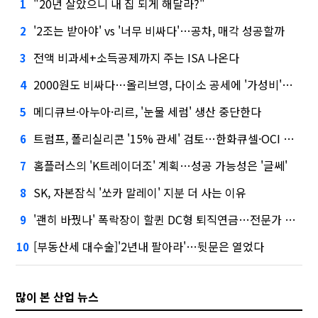
"20년 살았으니 내 집 되게 해달라?"
1
'2조는 받아야' vs '너무 비싸다'…공차, 매각 성공할까
2
전액 비과세+소득공제까지 주는 ISA 나온다
3
2000원도 비싸다…올리브영, 다이소 공세에 '가성비'로 맞불
4
메디큐브·아누아·리르, '눈물 세럼' 생산 중단한다
5
트럼프, 폴리실리콘 '15% 관세' 검토…한화큐셀·OCI 영향은?
6
홈플러스의 'K트레이더조' 계획…성공 가능성은 '글쎄'
7
SK, 자본잠식 '쏘카 말레이' 지분 더 사는 이유
8
'괜히 바꿨나' 폭락장이 할퀸 DC형 퇴직연금…전문가 조언은
9
[부동산세 대수술]'2년내 팔아라'…뒷문은 열었다
10
많이 본 산업 뉴스