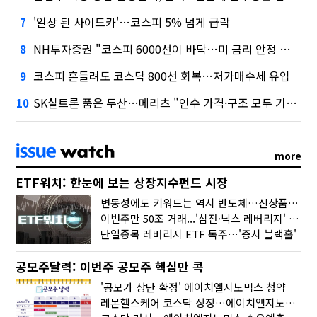
'일상 된 사이드카'…코스피 5% 넘게 급락
7
NH투자증권 "코스피 6000선이 바닥…미 금리 안정 후 추가 회복"
8
코스피 흔들려도 코스닥 800선 회복…저가매수세 유입
9
SK실트론 품은 두산…메리츠 "인수 가격·구조 모두 기대 이상"
10
more
ETF워치: 한눈에 보는 상장지수펀드 시장
변동성에도 키워드는 역시 반도체…신상품은 우주·방산
이번주만 50조 거래...'삼전·닉스 레버리지' 수익률은 -30%
단일종목 레버리지 ETF 독주…'증시 블랙홀'
공모주달력: 이번주 공모주 핵심만 콕
'공모가 상단 확정' 에이치엘지노믹스 청약
레몬헬스케어 코스닥 상장…에이치엘지노믹스 수요예측