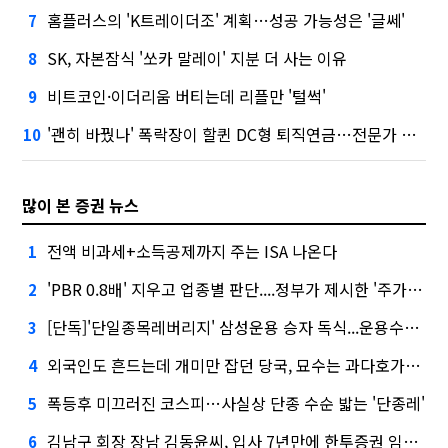
홈플러스의 'K트레이더조' 계획…성공 가능성은 '글쎄'
7
SK, 자본잠식 '쏘카 말레이' 지분 더 사는 이유
8
비트코인·이더리움 버티는데 리플만 '털썩'
9
'괜히 바꿨나' 폭락장이 할퀸 DC형 퇴직연금…전문가 조언은
10
많이 본 증권 뉴스
전액 비과세+소득공제까지 주는 ISA 나온다
1
'PBR 0.8배' 지우고 업종별 판단....정부가 제시한 '주가 누르기' 방지법
2
[단독]'단일종목레버리지' 삼성운용 승자 독식...운용수익 미래에셋의 6배
3
외국인도 흔드는데 개미만 잡던 당국, 묘수는 과다호가부담금?
4
폭등후 미끄러진 코스피…사실상 단종 수순 밟는 '단종레'
5
김남구 회장 장남 김동윤씨, 입사 7년만에 한투증권 임원 승진
6