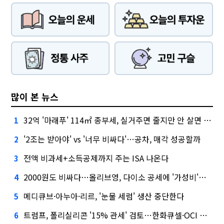
많이 본 뉴스
32억 '마래푸' 114㎡ 종부세, 실거주면 줄지만 안 살면 2.5배
1
'2조는 받아야' vs '너무 비싸다'…공차, 매각 성공할까
2
전액 비과세+소득공제까지 주는 ISA 나온다
3
2000원도 비싸다…올리브영, 다이소 공세에 '가성비'로 맞불
4
메디큐브·아누아·리르, '눈물 세럼' 생산 중단한다
5
트럼프, 폴리실리콘 '15% 관세' 검토…한화큐셀·OCI 영향은?
6