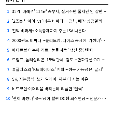
32억 '마래푸' 114㎡ 종부세, 실거주면 줄지만 안 살면 2.5배
1
'2조는 받아야' vs '너무 비싸다'…공차, 매각 성공할까
2
전액 비과세+소득공제까지 주는 ISA 나온다
3
2000원도 비싸다…올리브영, 다이소 공세에 '가성비'로 맞불
4
메디큐브·아누아·리르, '눈물 세럼' 생산 중단한다
5
트럼프, 폴리실리콘 '15% 관세' 검토…한화큐셀·OCI 영향은?
6
홈플러스의 'K트레이더조' 계획…성공 가능성은 '글쎄'
7
SK, 자본잠식 '쏘카 말레이' 지분 더 사는 이유
8
비트코인·이더리움 버티는데 리플만 '털썩'
9
'괜히 바꿨나' 폭락장이 할퀸 DC형 퇴직연금…전문가 조언은
10