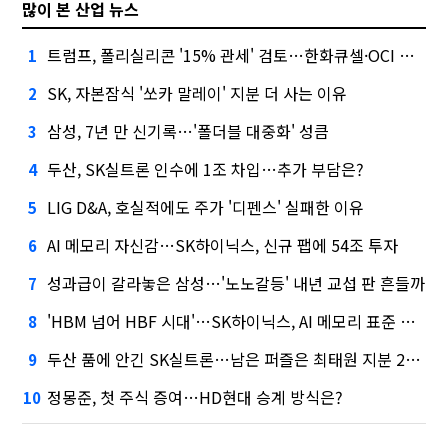
많이 본 산업 뉴스
트럼프, 폴리실리콘 '15% 관세' 검토…한화큐셀·OCI 영향은?
1
SK, 자본잠식 '쏘카 말레이' 지분 더 사는 이유
2
삼성, 7년 만 신기록…'폴더블 대중화' 성큼
3
두산, SK실트론 인수에 1조 차입…추가 부담은?
4
LIG D&A, 호실적에도 주가 '디펜스' 실패한 이유
5
AI 메모리 자신감…SK하이닉스, 신규 팹에 54조 투자
6
성과급이 갈라놓은 삼성…'노노갈등' 내년 교섭 판 흔들까
7
'HBM 넘어 HBF 시대'…SK하이닉스, AI 메모리 표준 선점 나섰다
8
두산 품에 안긴 SK실트론…남은 퍼즐은 최태원 지분 29.4%
9
정몽준, 첫 주식 증여…HD현대 승계 방식은?
10