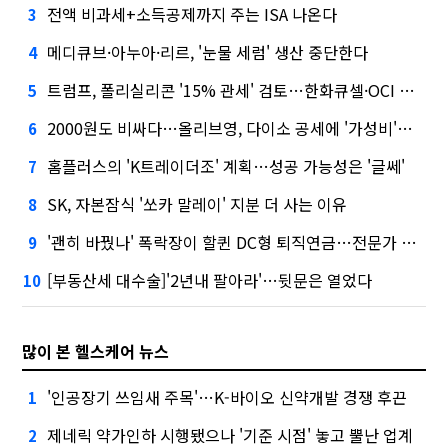
전액 비과세+소득공제까지 주는 ISA 나온다
3
메디큐브·아누아·리르, '눈물 세럼' 생산 중단한다
4
트럼프, 폴리실리콘 '15% 관세' 검토…한화큐셀·OCI 영향은?
5
2000원도 비싸다…올리브영, 다이소 공세에 '가성비'로 맞불
6
홈플러스의 'K트레이더조' 계획…성공 가능성은 '글쎄'
7
SK, 자본잠식 '쏘카 말레이' 지분 더 사는 이유
8
'괜히 바꿨나' 폭락장이 할퀸 DC형 퇴직연금…전문가 조언은
9
[부동산세 대수술]'2년내 팔아라'…뒷문은 열었다
10
많이 본 헬스케어 뉴스
'인공장기 쓰임새 주목'…K-바이오 신약개발 경쟁 후끈
1
제네릭 약가인하 시행됐으나 '기준 시점' 놓고 뿔난 업계
2