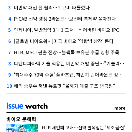
비만약 패권 쥔 릴리…위고비 따돌렸다
3
P-CAB 신약 경쟁 2라운드…보신티 복제약 쏟아진다
4
인제니아, 일반청약 3대 1 그쳐…식어버린 바이오 IPO
5
[글로벌 바이오워치]미국 바이오 '역합병 상장' 뜬다
6
HLB, MSCI 편출 전망…블랙록 보유분 수급 영향 주목
7
디앤디파마텍 기술 적용된 비만약 개발 중단…"기술력 문제 아냐"
8
‘최대주주 70억 수혈' 플라즈맵, 하반기 턴어라운드 정조준
9
해외 승부수 꺼낸 뉴로핏 "올해가 매출 구조 변곡점"
10
more
바이오 문해력
HLB 세번째 고배…신약 발목잡는 '제조·품질'