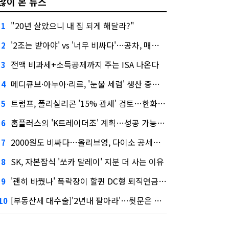
많이 본 뉴스
"20년 살았으니 내 집 되게 해달라?"
1
'2조는 받아야' vs '너무 비싸다'…공차, 매각 성공할까
2
전액 비과세+소득공제까지 주는 ISA 나온다
3
메디큐브·아누아·리르, '눈물 세럼' 생산 중단한다
4
트럼프, 폴리실리콘 '15% 관세' 검토…한화큐셀·OCI 영향은?
5
홈플러스의 'K트레이더조' 계획…성공 가능성은 '글쎄'
6
2000원도 비싸다…올리브영, 다이소 공세에 '가성비'로 맞불
7
SK, 자본잠식 '쏘카 말레이' 지분 더 사는 이유
8
'괜히 바꿨나' 폭락장이 할퀸 DC형 퇴직연금…전문가 조언은
9
[부동산세 대수술]'2년내 팔아라'…뒷문은 열었다
10