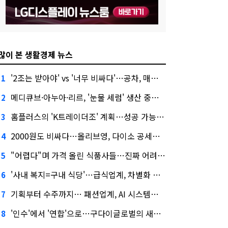
많이 본 생활경제 뉴스
'2조는 받아야' vs '너무 비싸다'…공차, 매각 성공할까
1
메디큐브·아누아·리르, '눈물 세럼' 생산 중단한다
2
홈플러스의 'K트레이더조' 계획…성공 가능성은 '글쎄'
3
2000원도 비싸다…올리브영, 다이소 공세에 '가성비'로 맞불
4
"어렵다"며 가격 올린 식품사들…진짜 어려운 거 맞아?
5
'사내 복지=구내 식당'…급식업계, 차별화 경쟁 본격화
6
기획부터 수주까지… 패션업계, AI 시스템화 박차
7
'인수'에서 '연합'으로…구다이글로벌의 새로운 투자법
8