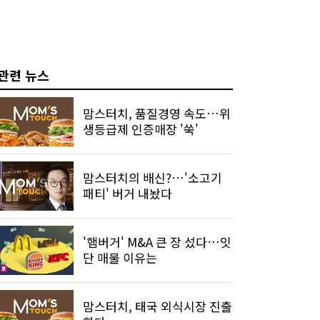
관련 뉴스
맘스터치, 품질경영 속도…위
생등급제 인증매장 '쑥'
맘스터치의 배신?…'소고기
패티' 버거 내놨다
'햄버거' M&A 큰 장 섰다…잇
단 매물 이유는
맘스터치, 태국 외식시장 진출