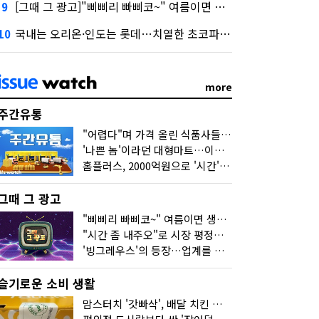
[그때 그 광고]"삐삐리 빠삐코~" 여름이면 생각나는 그 노래
9
국내는 오리온·인도는 롯데…치열한 초코파이 대전
10
more
주간유통
"어렵다"며 가격 올린 식품사들…진짜 어려운 거 맞아?
'나쁜 놈'이라던 대형마트…이젠 '불쌍한 놈' 됐다
홈플러스, 2000억원으로 '시간'을 샀다
그때 그 광고
"삐삐리 빠삐코~" 여름이면 생각나는 그 노래
"시간 좀 내주오"로 시장 평정한 하이마트
'빙그레우스'의 등장…업계를 흔든 '세계관' 마케팅
슬기로운 소비 생활
맘스터치 '갓빠삭', 배달 치킨 선입견을 바꿨다