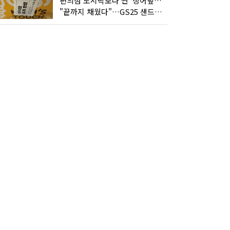
편의점 도시락보다 싼 '장어덮밥'…오뚜기가 해냈다
"끝까지 채웠다"…GS25 샌드위치의 달라진 '속'사정