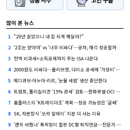
많이 본 뉴스
"20년 살았으니 내 집 되게 해달라?"
1
'2조는 받아야' vs '너무 비싸다'…공차, 매각 성공할까
2
전액 비과세+소득공제까지 주는 ISA 나온다
3
2000원도 비싸다…올리브영, 다이소 공세에 '가성비'로 맞불
4
메디큐브·아누아·리르, '눈물 세럼' 생산 중단한다
5
트럼프, 폴리실리콘 '15% 관세' 검토…한화큐셀·OCI 영향은?
6
홈플러스의 'K트레이더조' 계획…성공 가능성은 '글쎄'
7
SK, 자본잠식 '쏘카 말레이' 지분 더 사는 이유
8
'괜히 바꿨나' 폭락장이 할퀸 DC형 퇴직연금…전문가 조언은
9