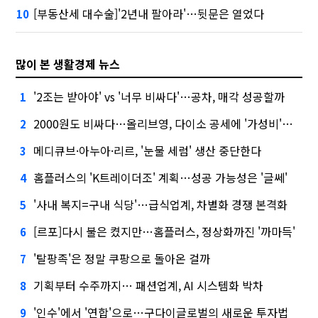
[부동산세 대수술]'2년내 팔아라'…뒷문은 열었다
10
많이 본 생활경제 뉴스
'2조는 받아야' vs '너무 비싸다'…공차, 매각 성공할까
1
2000원도 비싸다…올리브영, 다이소 공세에 '가성비'로 맞불
2
메디큐브·아누아·리르, '눈물 세럼' 생산 중단한다
3
홈플러스의 'K트레이더조' 계획…성공 가능성은 '글쎄'
4
'사내 복지=구내 식당'…급식업계, 차별화 경쟁 본격화
5
[르포]다시 불은 켰지만…홈플러스, 정상화까진 '까마득'
6
'탈팡족'은 정말 쿠팡으로 돌아온 걸까
7
기획부터 수주까지… 패션업계, AI 시스템화 박차
8
'인수'에서 '연합'으로…구다이글로벌의 새로운 투자법
9