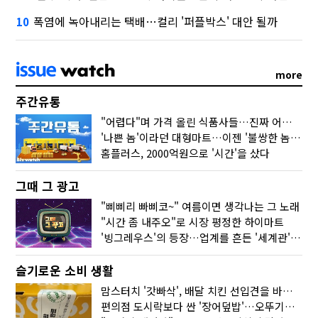
폭염에 녹아내리는 택배…컬리 '퍼플박스' 대안 될까
10
more
주간유통
"어렵다"며 가격 올린 식품사들…진짜 어려운 거 맞아?
'나쁜 놈'이라던 대형마트…이젠 '불쌍한 놈' 됐다
홈플러스, 2000억원으로 '시간'을 샀다
그때 그 광고
"삐삐리 빠삐코~" 여름이면 생각나는 그 노래
"시간 좀 내주오"로 시장 평정한 하이마트
'빙그레우스'의 등장…업계를 흔든 '세계관' 마케팅
슬기로운 소비 생활
맘스터치 '갓빠삭', 배달 치킨 선입견을 바꿨다
편의점 도시락보다 싼 '장어덮밥'…오뚜기가 해냈다