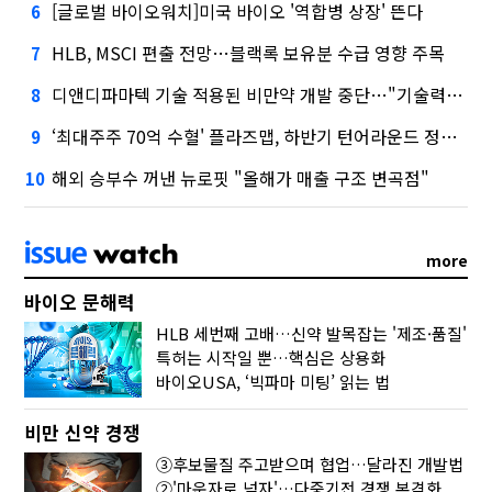
[글로벌 바이오워치]미국 바이오 '역합병 상장' 뜬다
6
HLB, MSCI 편출 전망…블랙록 보유분 수급 영향 주목
7
디앤디파마텍 기술 적용된 비만약 개발 중단…"기술력 문제 아냐"
8
‘최대주주 70억 수혈' 플라즈맵, 하반기 턴어라운드 정조준
9
해외 승부수 꺼낸 뉴로핏 "올해가 매출 구조 변곡점"
10
more
바이오 문해력
HLB 세번째 고배…신약 발목잡는 '제조·품질'
특허는 시작일 뿐…핵심은 상용화
바이오USA, ‘빅파마 미팅’ 읽는 법
비만 신약 경쟁
③후보물질 주고받으며 협업…달라진 개발법
②'마운자로 넘자'…다중기전 경쟁 본격화