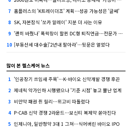
홈플러스의 'K트레이더조' 계획…성공 가능성은 '글쎄'
7
SK, 자본잠식 '쏘카 말레이' 지분 더 사는 이유
8
'괜히 바꿨나' 폭락장이 할퀸 DC형 퇴직연금…전문가 조언은
9
[부동산세 대수술]'2년내 팔아라'…뒷문은 열었다
10
많이 본 헬스케어 뉴스
'인공장기 쓰임새 주목'…K-바이오 신약개발 경쟁 후끈
1
제네릭 약가인하 시행됐으나 '기준 시점' 놓고 뿔난 업계
2
비만약 패권 쥔 릴리…위고비 따돌렸다
3
P-CAB 신약 경쟁 2라운드…보신티 복제약 쏟아진다
4
인제니아, 일반청약 3대 1 그쳐…식어버린 바이오 IPO
5