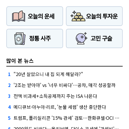
많이 본 뉴스
"20년 살았으니 내 집 되게 해달라?"
1
'2조는 받아야' vs '너무 비싸다'…공차, 매각 성공할까
2
전액 비과세+소득공제까지 주는 ISA 나온다
3
메디큐브·아누아·리르, '눈물 세럼' 생산 중단한다
4
트럼프, 폴리실리콘 '15% 관세' 검토…한화큐셀·OCI 영향은?
5
2000원도 비싸다…올리브영, 다이소 공세에 '가성비'로 맞불
6