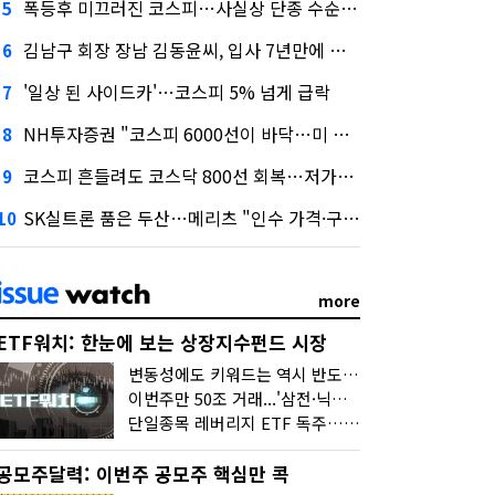
폭등후 미끄러진 코스피…사실상 단종 수순 밟는 '단종레'
5
김남구 회장 장남 김동윤씨, 입사 7년만에 한투증권 임원 승진
6
'일상 된 사이드카'…코스피 5% 넘게 급락
7
NH투자증권 "코스피 6000선이 바닥…미 금리 안정 후 추가 회복"
8
코스피 흔들려도 코스닥 800선 회복…저가매수세 유입
9
SK실트론 품은 두산…메리츠 "인수 가격·구조 모두 기대 이상"
10
more
ETF워치: 한눈에 보는 상장지수펀드 시장
변동성에도 키워드는 역시 반도체…신상품은 우주·방산
이번주만 50조 거래...'삼전·닉스 레버리지' 수익률은 -30%
단일종목 레버리지 ETF 독주…'증시 블랙홀'
공모주달력: 이번주 공모주 핵심만 콕