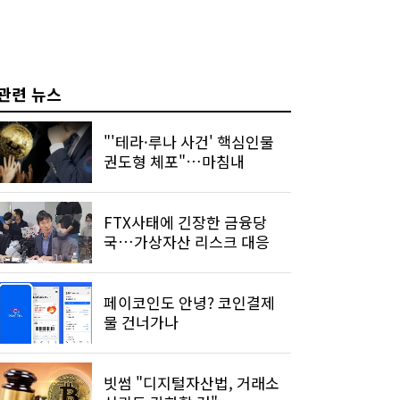
관련 뉴스
"'테라·루나 사건' 핵심인물
권도형 체포"…마침내
FTX사태에 긴장한 금융당
국…가상자산 리스크 대응
페이코인도 안녕? 코인결제
물 건너가나
빗썸 "디지털자산법, 거래소