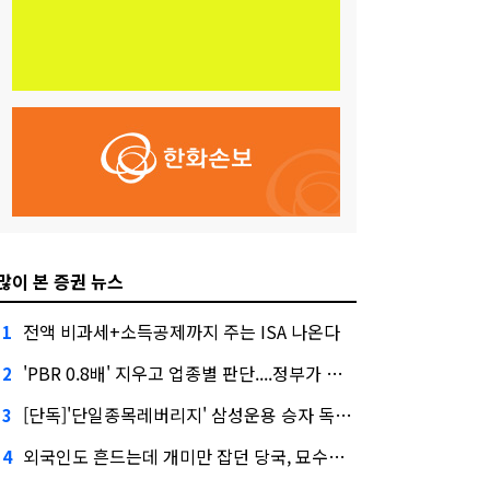
많이 본 증권 뉴스
전액 비과세+소득공제까지 주는 ISA 나온다
1
'PBR 0.8배' 지우고 업종별 판단....정부가 제시한 '주가 누르기' 방지법
2
[단독]'단일종목레버리지' 삼성운용 승자 독식...운용수익 미래에셋의 6배
3
외국인도 흔드는데 개미만 잡던 당국, 묘수는 과다호가부담금?
4