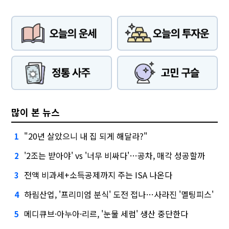
많이 본 뉴스
"20년 살았으니 내 집 되게 해달라?"
1
'2조는 받아야' vs '너무 비싸다'…공차, 매각 성공할까
2
전액 비과세+소득공제까지 주는 ISA 나온다
3
하림산업, '프리미엄 분식' 도전 접나…사라진 '멜팅피스'
4
메디큐브·아누아·리르, '눈물 세럼' 생산 중단한다
5