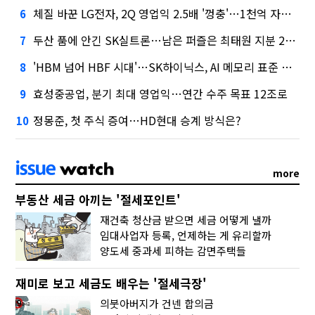
체질 바꾼 LG전자, 2Q 영업익 2.5배 '껑충'…1천억 자사주 태운다
6
두산 품에 안긴 SK실트론…남은 퍼즐은 최태원 지분 29.4%
7
'HBM 넘어 HBF 시대'…SK하이닉스, AI 메모리 표준 선점 나섰다
8
효성중공업, 분기 최대 영업익…연간 수주 목표 12조로
9
정몽준, 첫 주식 증여…HD현대 승계 방식은?
10
more
부동산 세금 아끼는 '절세포인트'
재건축 청산금 받으면 세금 어떻게 낼까
임대사업자 등록, 언제하는 게 유리할까
양도세 중과세 피하는 감면주택들
재미로 보고 세금도 배우는 '절세극장'
의붓아버지가 건넨 합의금