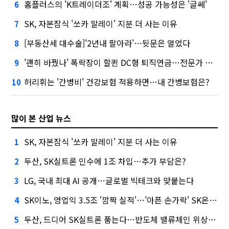
홈플러스의 'K트레이더조' 계획…성공 가능성은 '글쎄'
6
SK, 자본잠식 '쏘카 말레이' 지분 더 사는 이유
7
[부동산세 대수술]'2년내 팔아라'…뒷문은 열었다
8
'괜히 바꿨나' 폭락장이 할퀸 DC형 퇴직연금…전문가 조언은
9
허리휘는 '간병비' 건강보험 적용하면…내 간병보험은?
10
많이 본 산업 뉴스
SK, 자본잠식 '쏘카 말레이' 지분 더 사는 이유
1
두산, SK실트론 인수에 1조 차입…추가 부담은?
2
LG, 국내 최대 AI 공개…글로벌 빅테크와 맞붙는다
3
SK이노, 영업익 3.5조 '깜짝 실적'…'아픈 손가락' SK온의 반전
4
두산, 드디어 SK실트론 품는다…반도체 밸류체인 위상 강화
5