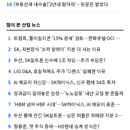
[부동산세 대수술]'2년내 팔아라'…뒷문은 열었다
10
많이 본 산업 뉴스
트럼프, 폴리실리콘 '15% 관세' 검토…한화큐셀·OCI 영향은?
1
SK, 자본잠식 '쏘카 말레이' 지분 더 사는 이유
2
두산, SK실트론 인수에 1조 차입…추가 부담은?
3
LIG D&A, 호실적에도 주가 '디펜스' 실패한 이유
4
AI 메모리 자신감…SK하이닉스, 신규 팹에 54조 투자
5
성과급이 갈라놓은 삼성…'노노갈등' 내년 교섭 판 흔들까
6
'HBM 넘어 HBF 시대'…SK하이닉스, AI 메모리 표준 선점 나섰다
7
두산 품에 안긴 SK실트론…남은 퍼즐은 최태원 지분 29.4%
8
정몽준, 첫 주식 증여…HD현대 승계 방식은?
9