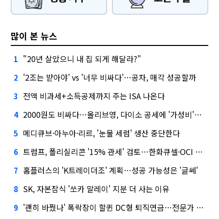
많이 본 뉴스
"20년 살았으니 내 집 되게 해달라?"
1
'2조는 받아야' vs '너무 비싸다'…공차, 매각 성공할까
2
전액 비과세+소득공제까지 주는 ISA 나온다
3
2000원도 비싸다…올리브영, 다이소 공세에 '가성비'로 맞불
4
메디큐브·아누아·리르, '눈물 세럼' 생산 중단한다
5
트럼프, 폴리실리콘 '15% 관세' 검토…한화큐셀·OCI 영향은?
6
홈플러스의 'K트레이더조' 계획…성공 가능성은 '글쎄'
7
SK, 자본잠식 '쏘카 말레이' 지분 더 사는 이유
8
'괜히 바꿨나' 폭락장이 할퀸 DC형 퇴직연금…전문가 조언은
9