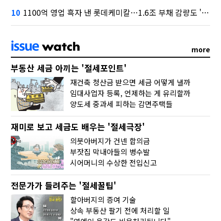
1100억 영업 흑자 낸 롯데케미칼…1.6조 부채 감량도 '속도'
10
more
부동산 세금 아끼는 '절세포인트'
재건축 청산금 받으면 세금 어떻게 낼까
임대사업자 등록, 언제하는 게 유리할까
양도세 중과세 피하는 감면주택들
재미로 보고 세금도 배우는 '절세극장'
의붓아버지가 건넨 합의금
부잣집 막내아들의 병수발
시어머니의 수상한 전입신고
전문가가 들려주는 '절세꿀팁'
할아버지의 증여 기술
상속 부동산 팔기 전에 처리할 일