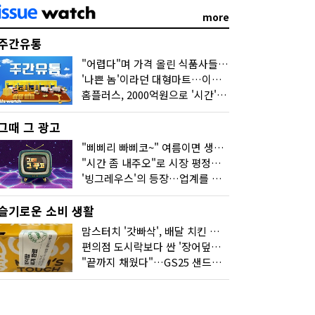
more
주간유통
"어렵다"며 가격 올린 식품사들…진짜 어려운 거 맞아?
'나쁜 놈'이라던 대형마트…이젠 '불쌍한 놈' 됐다
홈플러스, 2000억원으로 '시간'을 샀다
그때 그 광고
"삐삐리 빠삐코~" 여름이면 생각나는 그 노래
"시간 좀 내주오"로 시장 평정한 하이마트
'빙그레우스'의 등장…업계를 흔든 '세계관' 마케팅
슬기로운 소비 생활
맘스터치 '갓빠삭', 배달 치킨 선입견을 바꿨다
편의점 도시락보다 싼 '장어덮밥'…오뚜기가 해냈다
"끝까지 채웠다"…GS25 샌드위치의 달라진 '속'사정