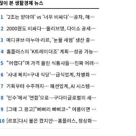
많이 본 생활경제 뉴스
'2조는 받아야' vs '너무 비싸다'…공차, 매각 성공할까
1
2000원도 비싸다…올리브영, 다이소 공세에 '가성비'로 맞불
2
메디큐브·아누아·리르, '눈물 세럼' 생산 중단한다
3
홈플러스의 'K트레이더조' 계획…성공 가능성은 '글쎄'
4
"어렵다"며 가격 올린 식품사들…진짜 어려운 거 맞아?
5
'사내 복지=구내 식당'…급식업계, 차별화 경쟁 본격화
6
기획부터 수주까지… 패션업계, AI 시스템화 박차
7
'인수'에서 '연합'으로…구다이글로벌의 새로운 투자법
8
[그때 그 광고]"삐삐리 빠삐코~" 여름이면 생각나는 그 노래
9
[르포]다시 불은 켰지만…홈플러스, 정상화까진 '까마득'
10