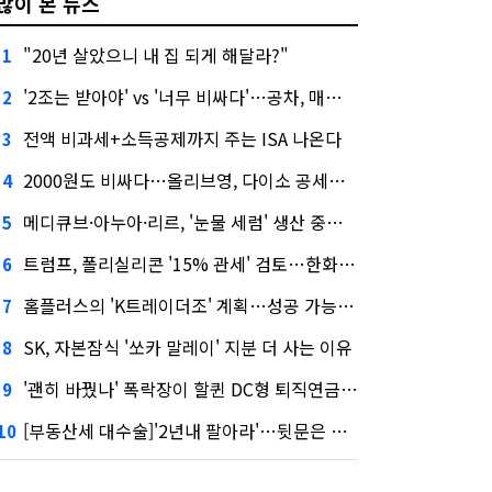
많이 본 뉴스
"20년 살았으니 내 집 되게 해달라?"
1
'2조는 받아야' vs '너무 비싸다'…공차, 매각 성공할까
2
전액 비과세+소득공제까지 주는 ISA 나온다
3
2000원도 비싸다…올리브영, 다이소 공세에 '가성비'로 맞불
4
메디큐브·아누아·리르, '눈물 세럼' 생산 중단한다
5
트럼프, 폴리실리콘 '15% 관세' 검토…한화큐셀·OCI 영향은?
6
홈플러스의 'K트레이더조' 계획…성공 가능성은 '글쎄'
7
SK, 자본잠식 '쏘카 말레이' 지분 더 사는 이유
8
'괜히 바꿨나' 폭락장이 할퀸 DC형 퇴직연금…전문가 조언은
9
[부동산세 대수술]'2년내 팔아라'…뒷문은 열었다
10