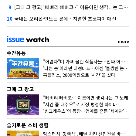
[그때 그 광고]"삐삐리 빠삐코~" 여름이면 생각나는 그 노래
9
국내는 오리온·인도는 롯데…치열한 초코파이 대전
10
more
주간유통
"어렵다"며 가격 올린 식품사들…진짜 어려운 거 맞아?
'나쁜 놈'이라던 대형마트…이젠 '불쌍한 놈' 됐다
홈플러스, 2000억원으로 '시간'을 샀다
그때 그 광고
"삐삐리 빠삐코~" 여름이면 생각나는 그 노래
"시간 좀 내주오"로 시장 평정한 하이마트
'빙그레우스'의 등장…업계를 흔든 '세계관' 마케팅
슬기로운 소비 생활
맘스터치 '갓빠삭', 배달 치킨 선입견을 바꿨다