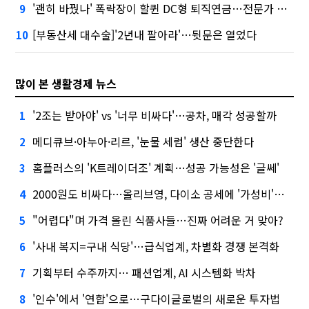
'괜히 바꿨나' 폭락장이 할퀸 DC형 퇴직연금…전문가 조언은
9
[부동산세 대수술]'2년내 팔아라'…뒷문은 열었다
10
많이 본 생활경제 뉴스
'2조는 받아야' vs '너무 비싸다'…공차, 매각 성공할까
1
메디큐브·아누아·리르, '눈물 세럼' 생산 중단한다
2
홈플러스의 'K트레이더조' 계획…성공 가능성은 '글쎄'
3
2000원도 비싸다…올리브영, 다이소 공세에 '가성비'로 맞불
4
"어렵다"며 가격 올린 식품사들…진짜 어려운 거 맞아?
5
'사내 복지=구내 식당'…급식업계, 차별화 경쟁 본격화
6
기획부터 수주까지… 패션업계, AI 시스템화 박차
7
'인수'에서 '연합'으로…구다이글로벌의 새로운 투자법
8