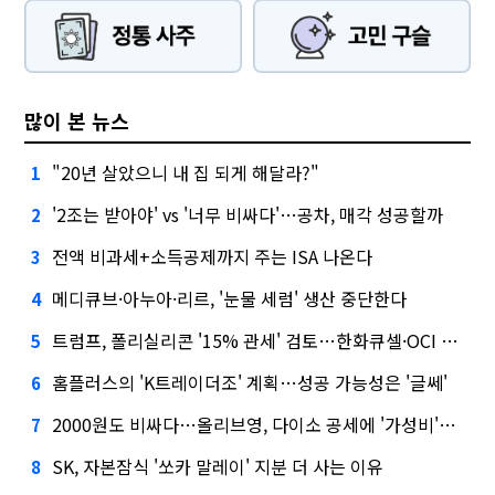
많이 본 뉴스
"20년 살았으니 내 집 되게 해달라?"
1
'2조는 받아야' vs '너무 비싸다'…공차, 매각 성공할까
2
전액 비과세+소득공제까지 주는 ISA 나온다
3
메디큐브·아누아·리르, '눈물 세럼' 생산 중단한다
4
트럼프, 폴리실리콘 '15% 관세' 검토…한화큐셀·OCI 영향은?
5
홈플러스의 'K트레이더조' 계획…성공 가능성은 '글쎄'
6
2000원도 비싸다…올리브영, 다이소 공세에 '가성비'로 맞불
7
SK, 자본잠식 '쏘카 말레이' 지분 더 사는 이유
8